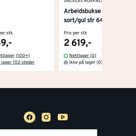
SNICKERS WORKWEAR
Arbeidsbukse stretch
sort/gul str 64
per stk
Pris per stk
9,-
2 619,-
ttlager
(
100+
)
Nettlager (0)
 lager 102 steder
Ikke på lager (0)