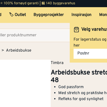
 | ⭐ 100% fornøyd garanti | 🏪 140 byggevarehus
d
🏷️ Outlet
Byggeprosjekter
Inspirasjon
Mon
Arbeidsbukse stretch sort
hi viz kl.1 str 56
Velg varehu
Velg lag
For lagerstatus o
her
Arbeidsbukse stretch sort
Arbeidsbukse
Postnr
hi viz kl.2 str 58
Timbra
Arbeidsbukse stretch
48
Arbeidsbukse stretch sort
hi viz kl.1 str 48
God passform
Med stretch og praktiske
Refleks for god synlighet