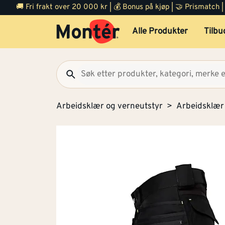
🚚 Fri frakt over 20 000 kr | 💰 Bonus på kjøp | 🤝 Prismatch
Alle Produkter
Tilbu
Arbeidsklær og verneutstyr
Arbeidsklær