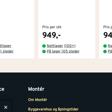
k
Pris per stk
Pris 
949,-
94
ttlager
Nettlager
(
100+
)
Ne
 1 steder
På lager 105 steder
På
ce
Montér
Om Montér
Byggevarehus og åpningstider