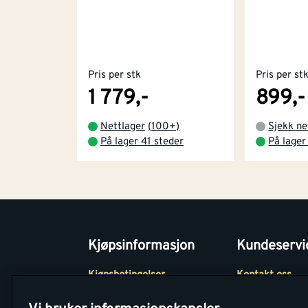
Pris per stk
Pris per st
1 779,-
899,-
Nettlager
(
100+
)
Sjekk ne
På lager 41 steder
På lager
Kjøpsinformasjon
Kundeservi
Kjøpsbetingelser
Kontakt oss
Betaling
Tjenester