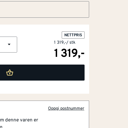
NETTPRIS
1 319,-
/
stk
1 319,-
 hengelommer
Oppgi postnummer
om denne varen er
kl.1 kombinerer synlighet med moderne
g.