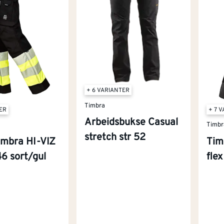
+ 6 VARIANTER
Timbra
TER
+ 7 
Arbeidsbukse Casual
Timbr
stretch str 52
imbra HI-VIZ
Tim
 46 sort/gul
flex