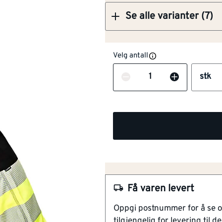
Se alle varianter (7)
Velg antall
Antall
stk
NOBB
56823506
Artikkelnummer
101262957
God passform
Med stretch og praktiske
Få varen levert
Refleks for god synlighet
Oppgi postnummer for å se 
Timbra Hi-Viz Håndverksbukse 
tilgjengelig for levering til de