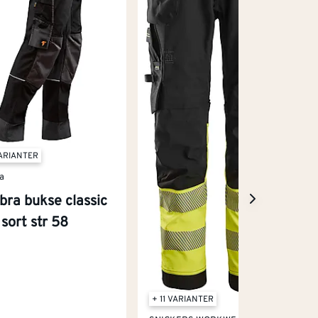
VARIANTER
a
bra bukse classic
 sort str 58
+ 11 VARIANTER