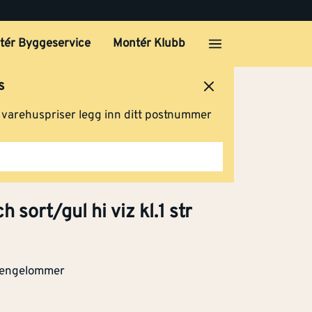
Klikk og hent
tér Byggeservice
Montér Klubb
/gul
s
Klikk og hent
ersted
Logg inn
Handlevogn
g varehuspriser legg inn ditt postnummer
/gul
Klikk og hent
 sort/gul hi viz kl.1 str
/gul
Klikk og hent
 hengelommer