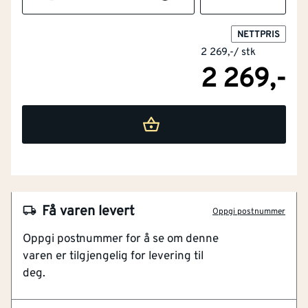
Med reflekterende striper
Nei
NETTPRIS
Barnemodell
Nei
2 269,-
/
stk
2 269,-
Materialvekt
[g/m²]
250
Snekkerbukse/selebukse
Nei
NOBB
56850265
Vadere
Nei
Artikkelnummer
101281823
Fireveis stretchmateriale
Engangsversjon
Nei
God bevegelsesfrihet
Smal passform
Få varen levert
Størrelse
54
Oppgi postnummer
Knebeskyttelse for minimal arbeidsbelastning
Oppgi postnummer for å se om denne
Flere praktiske lommer
Skjærebeskyttelse
Nei
varen er tilgjengelig for levering til
deg.
Arbeidsbukse med full stretch, produsert i slitesterkt
Materiale
Blandingstekstiler
materiale. Den har en smal passform, og er ideell til