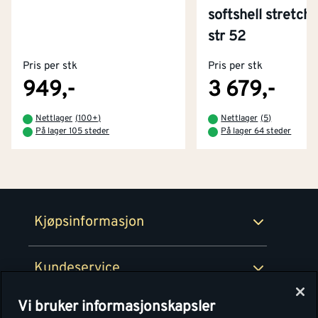
softshell stretch 
Kontakt oss
str 52
Om Montér
Pris per stk
Pris per stk
Kjøpsbetingelser
Tjenester
Byggevarehus og åpningstider
949,-
3 679,-
Betaling
Montér Klubb
Nettlager
(
100+
)
Nettlager
(
5
)
Prismatch
På lager 105 steder
På lager 64 steder
Netthandel
Medlemsavtaler
100% fornøydgaranti
Retur- og angrerettsskjema
Montér Bedrift
Ledige stillinger
Kjøpsinformasjon
Retur av EE-avfall
Personvern
Kundeservice
Våre kjøkkensentre
Vi bruker informasjonskapsler
Montér