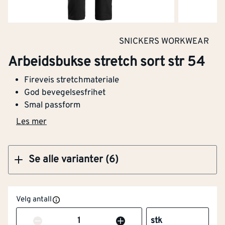
Klikk og hent
SNICKERS WORKWEAR
Arbeidsbukse stretch sort str 58
Arbeidsbukse stretch sort str 54
Fireveis stretchmateriale
God bevegelsesfrihet
Smal passform
Kjøp
Les mer
Se alle varianter (6)
Vannavvisende
Nei
Høy synlighet
Nei
Velg antall
(signalfarger)
Antall
stk