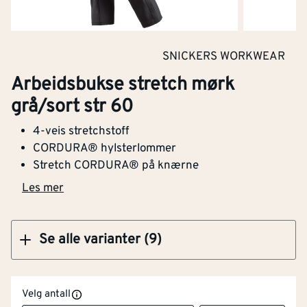
Kjøp
SNICKERS WORKWEAR
Arbeidsbukse stretch mørk
Arbeidsbukse stretch mørk grå/sort str 64
grå/sort str 60
4-veis stretchstoff
CORDURA® hylsterlommer
Stretch CORDURA® på knærne
Kjøp
Les mer
Se alle varianter (9)
Vannavvisende
Nei
Høy synlighet
Nei
Velg antall
(signalfarger)