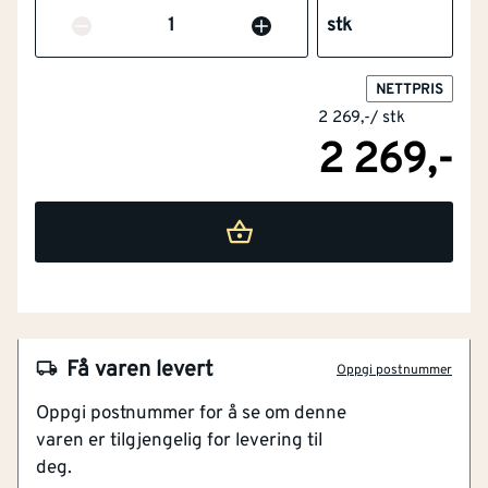
Antall
stk
Med reflekterende striper
Nei
NETTPRIS
Barnemodell
Nei
2 269,-
/
stk
2 269,-
Materialvekt
[g/m²]
250
Snekkerbukse/selebukse
Nei
Vadere
Nei
NOBB
56851056
Engangsversjon
Nei
Artikkelnummer
101281856
Få varen levert
Størrelse
60
Oppgi postnummer
4-veis stretchstoff
Oppgi postnummer for å se om denne
CORDURA® hylsterlommer
Skjærebeskyttelse
Nei
varen er tilgjengelig for levering til
Stretch CORDURA® på knærne
deg.
Tommestokklomme med knivfeste
Materiale
Blandingstekstiler