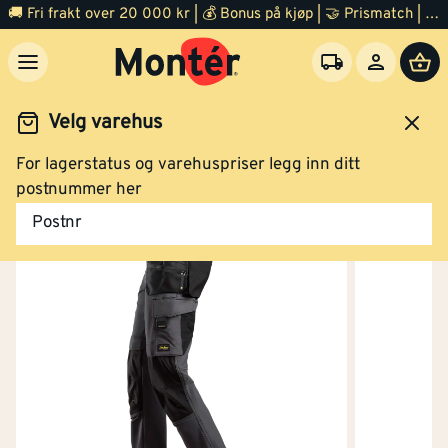
Arbeidsbukse stretch mørk grå/sort str 58
🚚 Fri frakt over 20 000 kr | 💰 Bonus på kjøp | 🤝 Prismatch | ⭐ 100% fornøyd garanti | 🏪 140 byggevarehus
Velg varehus
Kjøp
For lagerstatus og varehuspriser legg inn ditt
idsklær og verneutstyr
Arbeidsklær
Arbeidsbukse
postnummer her
Arbeidsbukse stretch mørk grå/sort str 60
Postnr
Kjøp
Arbeidsbukse stretch mørk grå/sort str 62