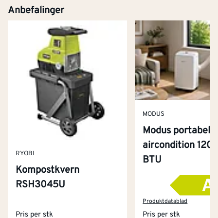
Anbefalinger
MODUS
Modus portabel
aircondition 120
RYOBI
BTU
Kompostkvern
RSH3045U
Kontakt oss
Om Montér
Produktdatablad
Pris per stk
Pris per stk
Kjøpsbetingelser