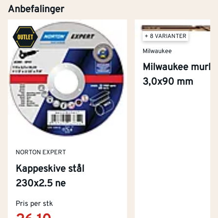
Anbefalinger
+ 8 VARIANTER
Milwaukee
Milwaukee murbo
3,0x90 mm
NORTON EXPERT
Kappeskive stål
230x2.5 ne
Kontakt oss
Pris per stk
Om Montér