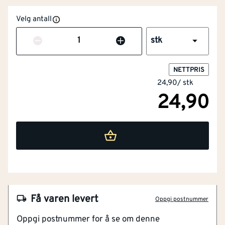
Velg antall
Antall
stk
NETTPRIS
24,90
/
stk
24,90
Egnet for treverk
Nei
Total lengde
[mm]
100
Egnet for betong
Nei
Få varen levert
Egnet for stein
Nei
Oppgi postnummer
Oppgi postnummer for å se om denne
Diameter bor
[mm]
6