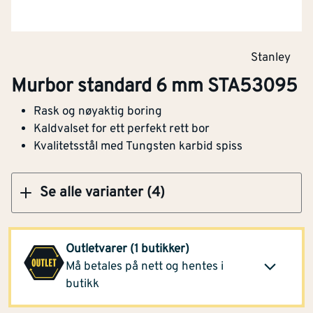
Murbor standard 10 mm STA53120
Stanley
Murbor standard 6 mm STA53095
Rask og nøyaktig boring
Kjøp
Kaldvalset for ett perfekt rett bor
Kvalitetsstål med Tungsten karbid spiss
Se alle varianter (4)
Montér Brekstad
9,60
Outletvarer (1 butikker)
(3 stk)
Klikk og hent
Må betales på nett og hentes i
Opprinnelig pris
24,90
butikk