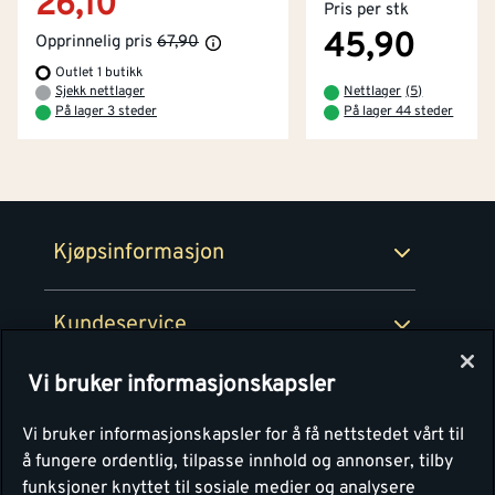
26,10
Pris per stk
Kjøpsbetingelser
Tjenester
Byggevarehus og åpningstider
45,90
Opprinnelig pris
67,90
Outlet 1 butikk
Betaling
Montér Klubb
Sjekk nettlager
Nettlager
(
5
)
Prismatch
På lager 3 steder
På lager 44 steder
Netthandel
Medlemsavtaler
100% fornøydgaranti
Retur- og angrerettsskjema
Montér Bedrift
Ledige stillinger
Kjøpsinformasjon
Retur av EE-avfall
Personvern
Kundeservice
Våre kjøkkensentre
Vi bruker informasjonskapsler
Montér
Vi bruker informasjonskapsler for å få nettstedet vårt til
å fungere ordentlig, tilpasse innhold og annonser, tilby
funksjoner knyttet til sosiale medier og analysere