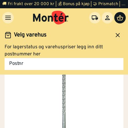
🚚 Fri frakt over 20 000 kr | 💰 Bonus på kjøp | 🤝 Prismatch | ⭐ 100% fornøyd garanti | 🏪 140 byggevarehus
Velg varehus
For lagerstatus og varehuspriser legg inn ditt
Verktøy
Tilbehør el verktøy
Tre og metallbor
postnummer her
Postnr