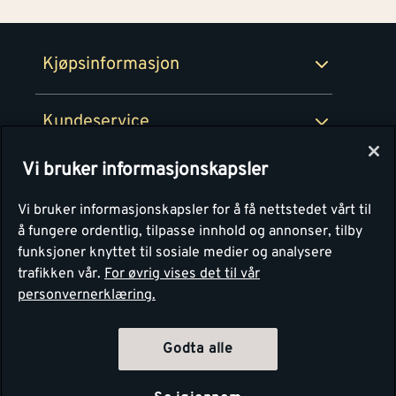
Retur- og angrerettsskjema
Montér Bedrift
Ledige stillinger
Kjøpsinformasjon
Retur av EE-avfall
Personvern
Kundeservice
Våre kjøkkensentre
Vi bruker informasjonskapsler
Montér
Vi bruker informasjonskapsler for å få nettstedet vårt til
å fungere ordentlig, tilpasse innhold og annonser, tilby
funksjoner knyttet til sosiale medier og analysere
trafikken vår.
For øvrig vises det til vår
personvernerklæring.
Godta alle