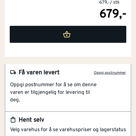
679,-
/
stk
679,-
Egnet for kunststoff
Nei
Egnet for treverk
Nei
Total lengde
[mm]
60
Egnet for betong
Ja
NOBB
51196335
Få varen levert
Egnet for jernfrie metaller
Ja
Oppgi postnummer
Artikkelnummer
101208540
Oppgi postnummer for å se om denne
For tørrboring
Egnet for stein
Ja
varen er tilgjengelig for levering til
Høy kvalitet
deg.
Gode boreegenskaper
Egnet for glass
Nei
Lang levetid
Praktisk
Diameter bor
[mm]
18
Hent selv
Velg varehus for å se varehuspriser og lagerstatus
Praktisk diamantbor av høy kvalitet for tørrboring. Det
Med senterbor
Nei