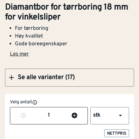
Diamantbor for tørrboring 15 mm for
Diamantbor for tørrboring 18 mm
vinkelsliper
for vinkelsliper
For tørrboring
Høy kvalitet
Gode boreegenskaper
Kjøp
Les mer
Se alle varianter (17)
Velg antall
Antall
stk
NETTPRIS