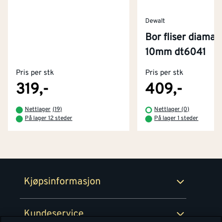
Dewalt
Bor fliser diaman
Kontakt oss
10mm dt6041
Om Montér
Pris per stk
Pris per stk
Kjøpsbetingelser
Tjenester
Byggevarehus og åpningstider
319,-
409,-
Betaling
Montér Klubb
Nettlager
(
19
)
Nettlager (0)
Prismatch
På lager 12 steder
På lager 1 steder
Netthandel
Medlemsavtaler
100% fornøydgaranti
Retur- og angrerettsskjema
Montér Bedrift
Ledige stillinger
Kjøpsinformasjon
Retur av EE-avfall
Personvern
Kundeservice