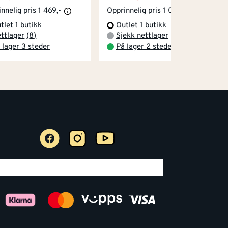
nnelig pris
1 469,-
Opprinnelig pris
1 049,-
tlet 1 butikk
Outlet 1 butikk
ttlager
(
8
)
Sjekk nettlager
 lager 3 steder
På lager 2 steder