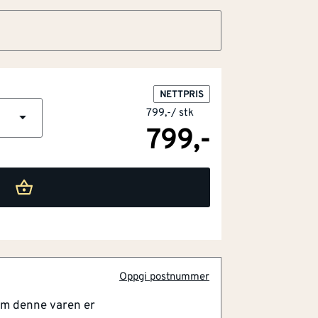
NETTPRIS
799,-
/
stk
799,-
k
Oppgi postnummer
om denne varen er