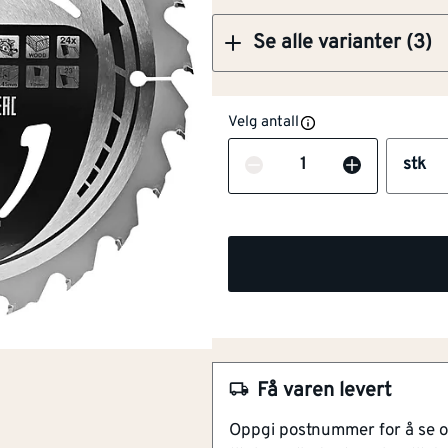
Se alle varianter (3)
Velg antall
Antall
stk
NOBB
55213022
Artikkelnummer
101250853
Effektiv kapping av trever
Nøyaktig og skarp
Tenner i hardmetall
Bladdiameter 190 mm
Få varen levert
Lang levetid
Oppgi postnummer for å se 