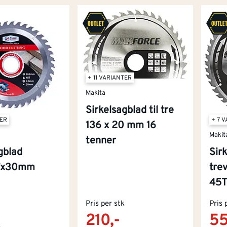
+ 11 VARIANTER
Makita
Sirkelsagblad til tre
TER
+ 7 
136 x 20 mm 16
Makit
tenner
gblad
Sir
Tx30mm
tre
45
Pris per stk
Pris 
210,-
55
k