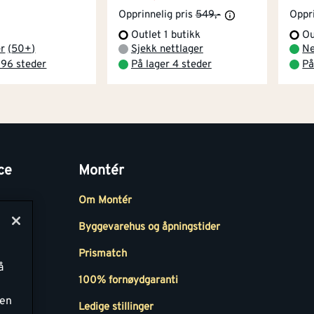
Opprinnelig pris
549,-
Oppri
Outlet 1 butikk
Ou
er
(
50+
)
Sjekk nettlager
Ne
 96 steder
På lager 4 steder
På
ce
Montér
Om Montér
Byggevarehus og åpningstider
Prismatch
å
r
100% fornøydgaranti
ken
Ledige stillinger