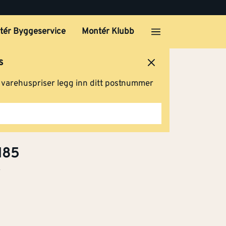
tér Byggeservice
Montér Klubb
s
ersted
Logg inn
Handlevogn
Kjøp
g varehuspriser legg inn ditt postnummer
 b-
Klikk og hent
185
k
 b-
Klikk og hent