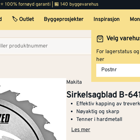
 | ⭐ 100% fornøyd garanti | 🏪 140 byggevarehus
d
🏷️ Outlet
Byggeprosjekter
Inspirasjon
Mon
Sirkelsagblad B-64185
Velg varehu
Velg lag
For lagerstatus o
her
Sirkelsagblad 165x20x25t
Postnr
62979 efficut atafr tre
Makita
Sirkelsagblad B-64
Effektiv kapping av trever
Sirkelsagblad 260x30x60t
Nøyaktig og skarp
67234 efficut atafr tre
Tenner i hardmetall
Les mer