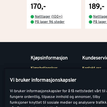
170,-
189,-
Nettlager
(
100+
)
Nettlag
På lager 96 steder
På lager
Kjøpsinformasjon
Kundeservi
Kjøpsbetingelser
Kontakt oss
Betaling
Tjenester
Vi bruker informasjonskapsler
Netthandel
Montér Klubb
Vi bruker informasjonskapsler for å få nettstedet vårt til 
Retur- og
Medlemsavtale
fungere ordentlig, tilpasse innhold og annonser, tilby
angrerettsskjema
funksjoner knyttet til sosiale medier og analysere trafik
Montér Bedrift