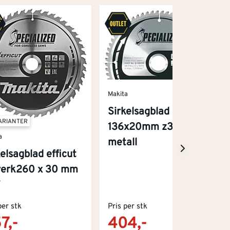
Makita
Sirkelsagblad hm
VARIANTER
136x20mm z30
a
metall
kelsagblad efficut
verk260 x 30 mm
T
per stk
Pris per stk
7,-
404,-