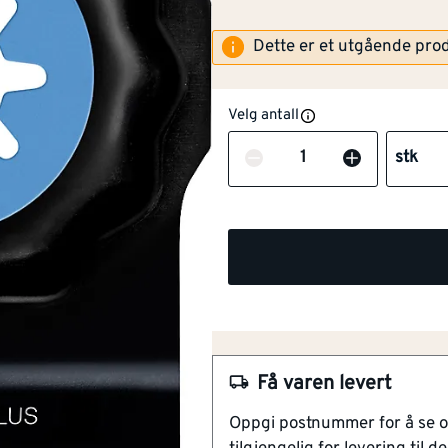
Dette er et utgående pro
Velg antall
Antall
stk
NOBB
57792140
Artikkelnummer
101315082
Høy slitestyrke
Flat kant
Få varen levert
Maksimal kraftoverføring
Oppgi postnummer for å se 
Mindre tilbøyelig til å gli