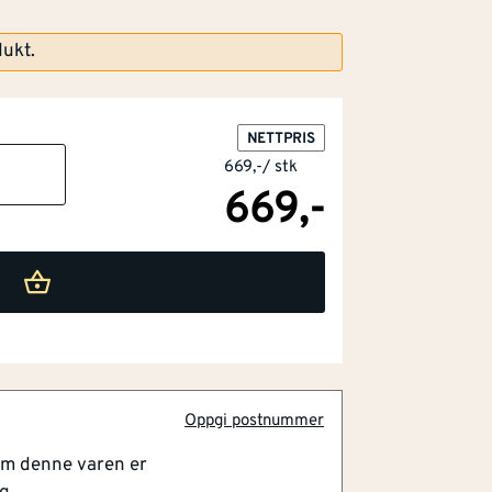
dukt.
NETTPRIS
669,-
/
stk
669,-
Oppgi postnummer
om denne varen er