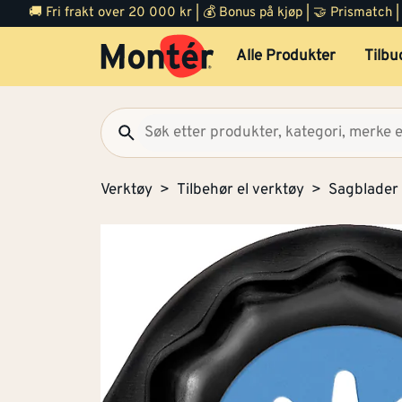
🚚 Fri frakt over 20 000 kr | 💰 Bonus på kjøp | 🤝 Prismatch
Alle Produkter
Tilbu
Verktøy
Tilbehør el verktøy
Sagblader