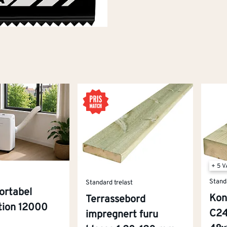
+ 5 
Stand
Standard trelast
ortabel
Kon
Terrassebord
ition 12000
C24
impregnert furu