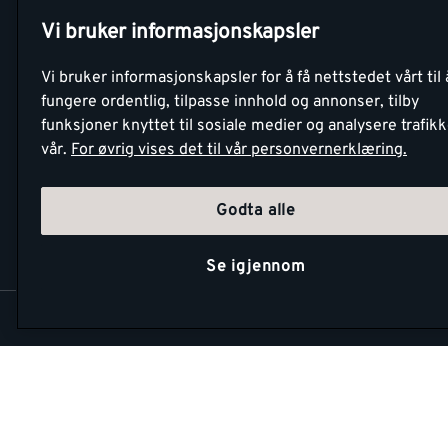
Betaling
Tjenester
Vi bruker informasjonskapsler
Netthandel
Montér Klubb
Vi bruker informasjonskapsler for å få nettstedet vårt til 
Retur- og
Medlemsavtale
fungere ordentlig, tilpasse innhold og annonser, tilby
angrerettsskjema
funksjoner knyttet til sosiale medier og analysere trafik
Montér Bedrift
vår.
For øvrig vises det til vår personvernerklæring.
Retur av EE-avf
Godta alle
Se igjennom
Copyright Montér 2026