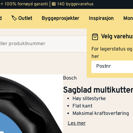
 | ⭐ 100% fornøyd garanti | 🏪 140 byggevarehus
d
🏷️ Outlet
Byggeprosjekter
Inspirasjon
Mon
Velg varehu
Velg lag
For lagerstatus o
her
Postnr
Bosch
Sagblad multikutte
Høy slitestyrke
Flat kant
Maksimal kraftoverføring
Les mer