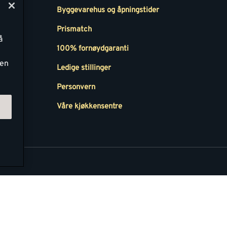
Byggevarehus og åpningstider
Prismatch
å
r
100% fornøydgaranti
ken
Ledige stillinger
all
Personvern
Våre kjøkkensentre