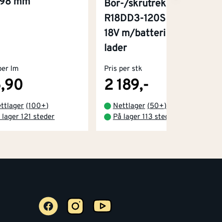
x98 mm
Bor-/skrutrekker
R18DD3-120S One+
18V m/batteri og
lader
per lm
Pris per stk
,90
2 189,-
ttlager
(
100+
)
Nettlager
(
50+
)
 lager 121 steder
På lager 113 steder