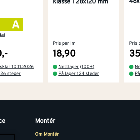
48
klasse 1 28x120 mm
lad
k
Pris per lm
Pris 
,-
18,90
35
sklar 10.11.2026
Nettlager
(
100+
)
Ne
 26 steder
På lager 124 steder
På
ce
Montér
Om Montér