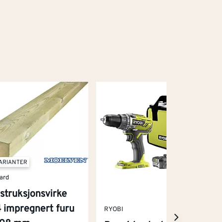
VARIANTER
ard
struksjonsvirke
 impregnert furu
RYOBI