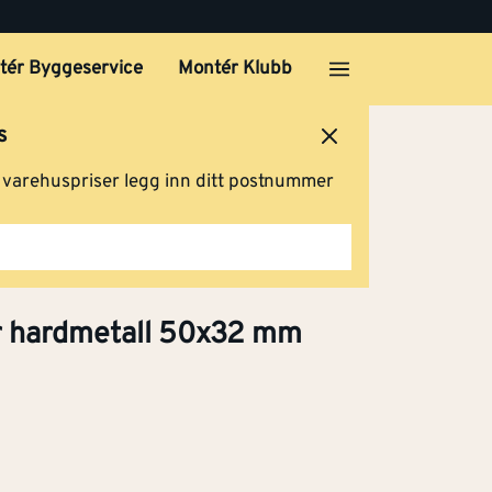
tér Byggeservice
Montér Klubb
s
ersted
Logg inn
Handlevogn
g varehuspriser legg inn ditt postnummer
r hardmetall 50x32 mm