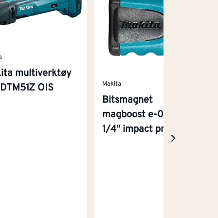
a
ita multiverktøy
Makita
 DTM51Z OIS
Bitsmagnet
magboost e-03442
1/4" impact premier