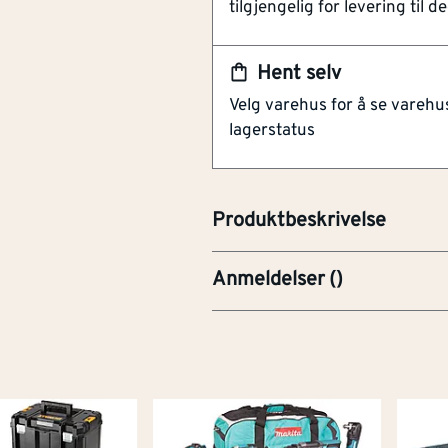
tilgjengelig for levering til de
Bredde 32 mm
Varmebestandig
Hent selv
32 mm bredt Starlock dykksagbl
Velg varehus for å se varehu
tre, metall, plast og laminat. H
lagerstatus
levetid. Blad av Bi-metall har
til både tre, metall, plast og l
egnet til treverk.
Produktbeskrivelse
Anmeldelser
(
)