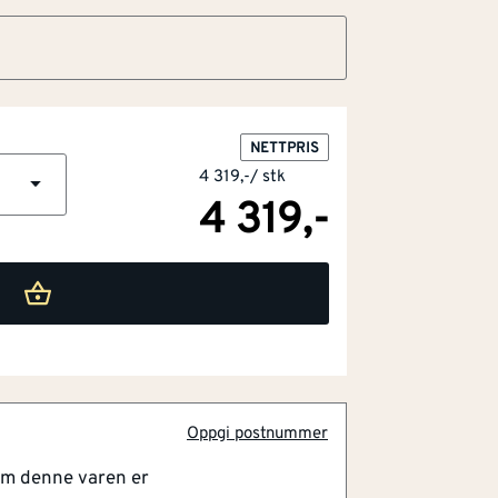
NETTPRIS
4 319,-
/
stk
4 319,-
Oppgi postnummer
om denne varen er
levetid