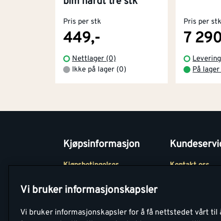
bim hardt tre stk
Pris per stk
Pris per st
449,-
7 290
Nettlager (0)
Levering
Ikke på lager (0)
På lager
Kjøpsinformasjon
Kundeservi
Kjøpsbetingelser
Kontakt oss
Betaling
Tjenester
Vi bruker informasjonskapsler
Netthandel
Montér Klubb
Vi bruker informasjonskapsler for å få nettstedet vårt til 