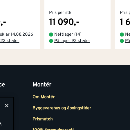
k
Pris per stk
Pris 
,-
11 090,-
1 
sklar 14.08.2026
Nettlager
(
14
)
Ne
 22 steder
På lager 92 steder
På
ce
Montér
Om Montér
Byggevarehus og åpningstider
Prismatch
å