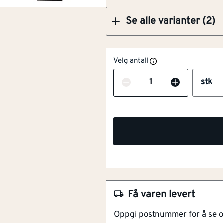
Se alle varianter (2)
Velg antall
Antall
stk
NOBB
55905201
Artikkelnummer
101287443
Få varen levert
Skarpe og presise innkapp
Oppgi postnummer for å se 
Solide sagtenner med lang 