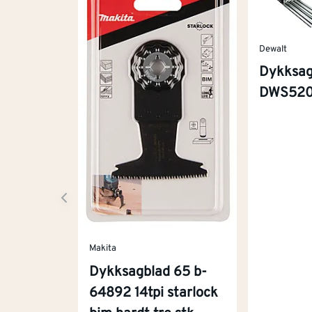
Dewalt
Dykksa
DWS520
Makita
Dykksagblad 65 b-
64892 14tpi starlock