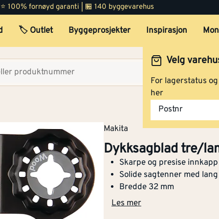
 | ⭐ 100% fornøyd garanti | 🏪 140 byggevarehus
d
🏷️ Outlet
Byggeprosjekter
Inspirasjon
Mon
Velg varehu
Velg lag
For lagerstatus o
her
Dykksagblad treverk 32 m
Postnr
tpi
Makita
Dykksagblad tre/la
Skarpe og presise innkapp
Dykksagblad tre/laminat 3
Solide sagtenner med lang 
mm 20 tpi
Bredde 32 mm
Les mer