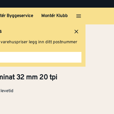
tér Byggeservice
Montér Klubb
s
ersted
Logg inn
Handlevogn
g varehuspriser legg inn ditt postnummer
m 18
Klikk og hent
minat 32 mm 20 tpi
2
levetid
Klikk og hent