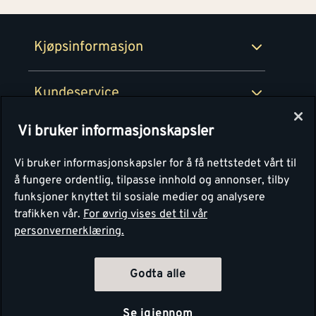
Retur- og angrerettsskjema
Montér Bedrift
Ledige stillinger
Kjøpsinformasjon
Retur av EE-avfall
Personvern
Kundeservice
Våre kjøkkensentre
Vi bruker informasjonskapsler
Montér
Vi bruker informasjonskapsler for å få nettstedet vårt til
å fungere ordentlig, tilpasse innhold og annonser, tilby
funksjoner knyttet til sosiale medier og analysere
trafikken vår.
For øvrig vises det til vår
personvernerklæring.
Godta alle
Se igjennom