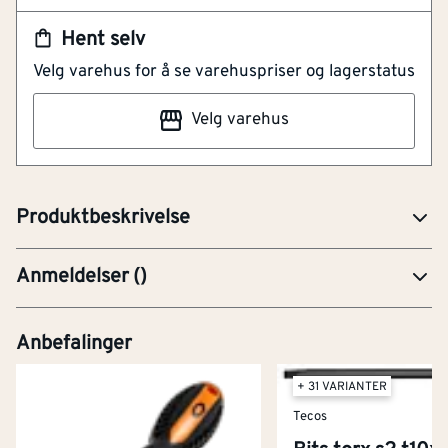
NOBB
30815922
Hent selv
Artikkelnummer
101120782
Velg varehus for å se varehuspriser og lagerstatus
Reservebits
Velg varehus
5 stk per pakke
Ekstra 25 mm bits PH2.
Produktbeskrivelse
Anmeldelser
(
)
Anbefalinger
+ 31 VARIANTER
Tecos