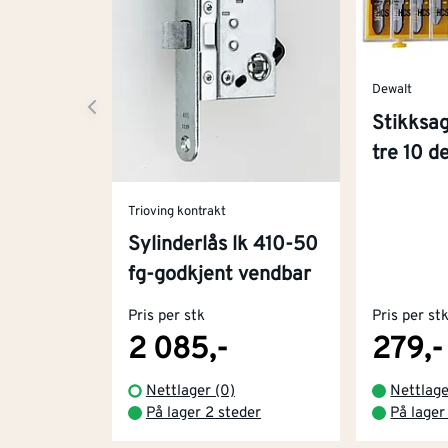
Dewalt
Stikksag
tre 10 d
Trioving kontrakt
Sylinderlås lk 410-50
fg-godkjent vendbar
Pris per stk
Pris per st
2 085,-
279,-
Nettlager (0)
Nettlag
På lager 2 steder
På lager