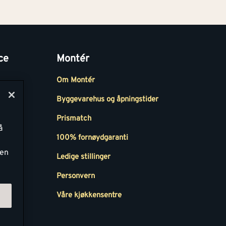
ce
Montér
Om Montér
Byggevarehus og åpningstider
Prismatch
å
r
100% fornøydgaranti
ken
Ledige stillinger
all
Personvern
Våre kjøkkensentre