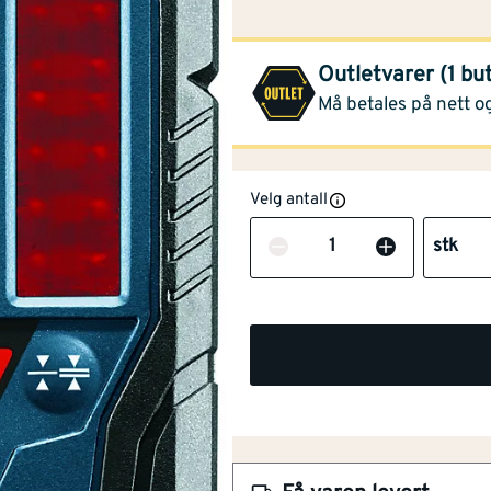
Montér Stormarked H
(1 stk)
Outletvarer (1 bu
Opprinnelig pris
1 189,-
Må betales på nett og
Bredde
[mm]
69
Velg antall
Lengde (mm)
[mm]
123
Antall
stk
Høyde mm
[mm]
28
Vekt
[kg]
0.12
Lengde på
50
[m]
signalavstand
NOBB
51680345
Roterende
Nei
signalrute