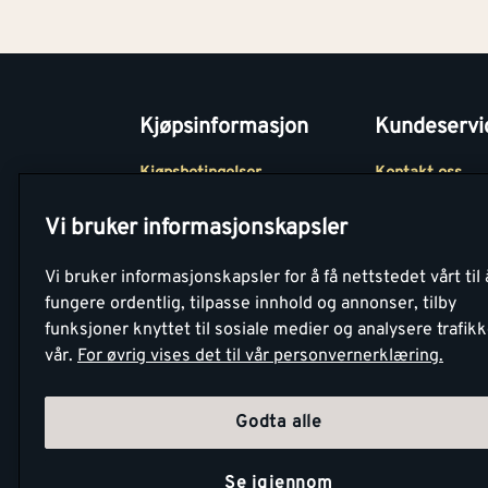
Kjøpsinformasjon
Kundeservi
Kjøpsbetingelser
Kontakt oss
Betaling
Tjenester
Vi bruker informasjonskapsler
Netthandel
Montér Klubb
Vi bruker informasjonskapsler for å få nettstedet vårt til 
Retur- og
Medlemsavtale
fungere ordentlig, tilpasse innhold og annonser, tilby
angrerettsskjema
funksjoner knyttet til sosiale medier og analysere trafik
Montér Bedrift
vår.
For øvrig vises det til vår personvernerklæring.
Retur av EE-avf
Godta alle
Se igjennom