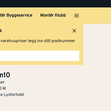
tér Byggeservice
Montér Klubb
s
ersted
Logg inn
Handlevogn
g varehuspriser legg inn ditt postnummer
 n10
ker
50 M
ge Lysforhold