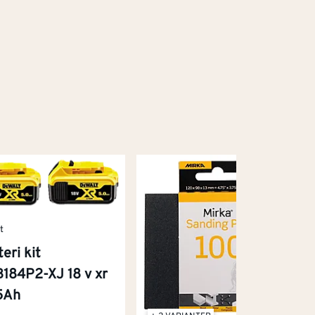
t
eri kit
184P2-XJ 18 v xr
5Ah