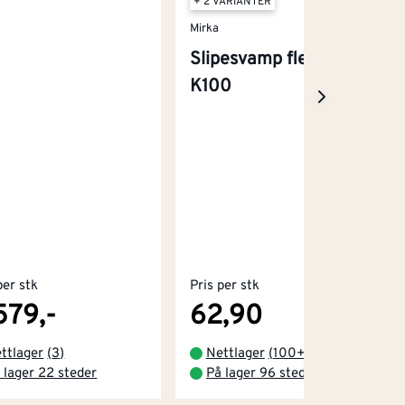
+ 2 VARIANTER
Mirka
Slipesvamp fleksibel
K100
per stk
Pris per stk
579,-
62,90
ttlager
(
3
)
Nettlager
(
100+
)
 lager 22 steder
På lager 96 steder