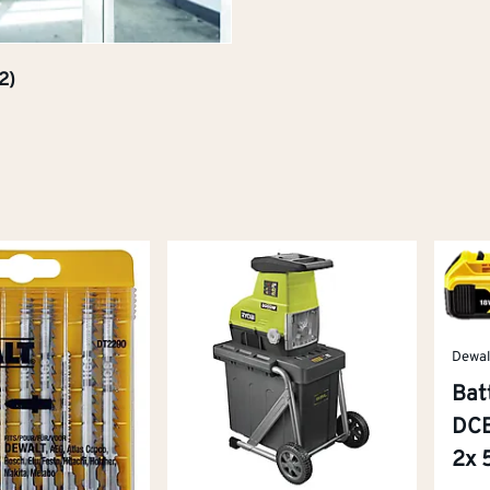
2)
Dewal
Batt
DCB
2x 