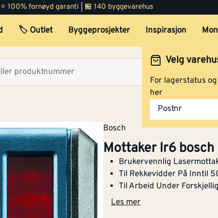
 | ⭐ 100% fornøyd garanti | 🏪 140 byggevarehus
d
🏷️ Outlet
Byggeprosjekter
Inspirasjon
Mon
Velg varehu
Velg lag
For lagerstatus o
her
Postnr
Bosch
Mottaker lr6 bosch
Brukervennlig Lasermotta
Til Rekkevidder På Inntil 
Til Arbeid Under Forskjelli
Les mer