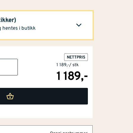
augesund
784,-
Klikk og hent
tikker)
 hentes i butikk
NETTPRIS
1 189,-
/
stk
1 189,-