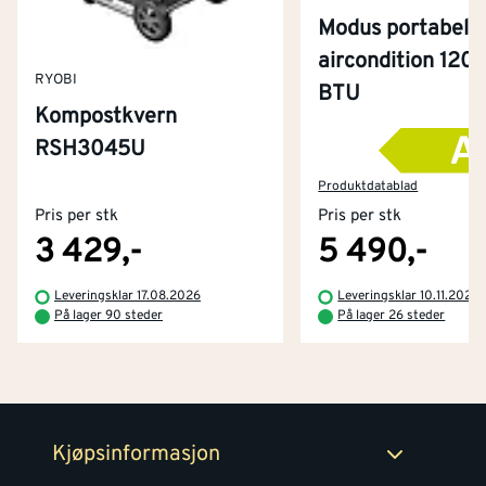
Modus portabel
aircondition 120
RYOBI
BTU
Kompostkvern
RSH3045U
Kontakt oss
Om Montér
Produktdatablad
Pris per stk
Pris per stk
Kjøpsbetingelser
Tjenester
Byggevarehus og åpningstider
3 429,-
5 490,-
Betaling
Montér Klubb
Leveringsklar 17.08.2026
Leveringsklar 10.11.2026
Prismatch
På lager 90 steder
På lager 26 steder
Netthandel
Medlemsavtaler
100% fornøydgaranti
Retur- og angrerettsskjema
Montér Bedrift
Ledige stillinger
Kjøpsinformasjon
Retur av EE-avfall
Personvern