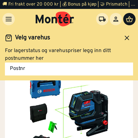
🚚 Fri frakt over 20 000 kr | 💰 Bonus på kjøp | 🤝 Prismatch | ⭐ 100% fornøyd garanti | 🏪 140 byggevarehus
Velg varehus
For lagerstatus og varehuspriser legg inn ditt
Verktøy
Måleverktøy
Lasermåler
postnummer her
Postnr