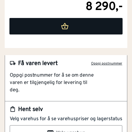
8 290,-
NOBB
60675070
Få varen levert
Oppgi postnummer
Artikkelnummer
101616070
Oppgi postnummer for å se om denne
Pålitelig justering med kombilaser
varen er tilgjengelig for levering til
IP65 støv og vannbeskyttelse
deg.
Håndfri kontroll via app
Kraftig 12 V kombilaser for pålitelig justering. Med IP65
Hent selv
for beskyttelse mot støv og vann, og et solid
Velg varehus for å se varehuspriser og lagerstatus
gummihus, trenger du ikke bekymre deg. Spar tid og
øk nøyaktigheten med Levelling Remote-appen for