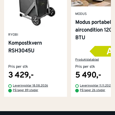
MODUS
Modus portabel
aircondition 120
RYOBI
BTU
Kompostkvern
RSH3045U
Kontakt oss
Om Montér
Produktdatablad
Pris per stk
Pris per stk
Kjøpsbetingelser
Tjenester
Byggevarehus og åpningstider
3 429,-
5 490,-
Betaling
Montér Klubb
Leveringsklar 18.08.2026
Leveringsklar 11.11.2026
Prismatch
På lager 89 steder
På lager 26 steder
Netthandel
Medlemsavtaler
100% fornøydgaranti
Retur- og angrerettsskjema
Montér Bedrift