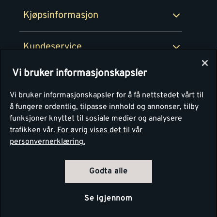
Ledige stillinger
Kjøpsinformasjon
Retur av EE-avfall
Personvern
Kundeservice
Våre kjøkkensentre
Vi bruker informasjonskapsler
Montér
Vi bruker informasjonskapsler for å få nettstedet vårt til
å fungere ordentlig, tilpasse innhold og annonser, tilby
funksjoner knyttet til sosiale medier og analysere
trafikken vår.
For øvrig vises det til vår
personvernerklæring.
Godta alle
Se igjennom