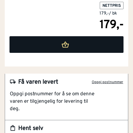
NETTPRIS
179,-
/
bk
179,-
Få varen levert
Oppgi postnummer
NOBB
24810764
Oppgi postnummer for å se om denne
Artikkelnummer
101101369
varen er tilgjengelig for levering til
deg.
Utvendig gjenger
Sterkt og støtsikkert
Lavt trykkfall
Hent selv