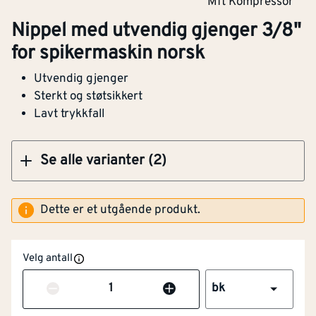
Mft Kompressor
spikermaskin euro
Nippel med utvendig gjenger 3/8"
for spikermaskin norsk
Utvendig gjenger
Klikk og hent
Sterkt og støtsikkert
Lavt trykkfall
Se alle varianter (2)
Dette er et utgående produkt.
Velg antall
Antall
bk