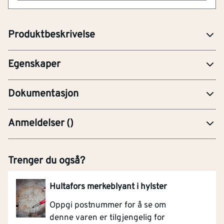
vater).Nøyaktighet 0.029,0.5 mmm.Støtabsorberende
Antall huller,
0
[stk]
endestykker.
hånsgrep
Produktbeskrivelse
Materiale
Andre
FDV-Forvaltning, drift og vedlikehold
Egenskaper
PRE-Produktdatablad
Dokumentasjon
Anmeldelser
(
)
Trenger du også?
Hultafors merkeblyant i hylster
Oppgi postnummer for å se om
denne varen er tilgjengelig for