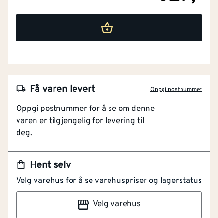
Bredde
[mm]
35
NOBB
52121353
Få varen levert
Oppgi postnummer
Lengde (mm)
[mm]
60
Artikkelnummer
101311123
Oppgi postnummer for å se om denne
varen er tilgjengelig for levering til
Forbedret lesbarhet med SHARPSITE teknologi
Magnetisk
Nei
deg.
Presisjonsfrest måleflate for nøyaktighet
Støtabsorberende endestykker
Elektronisk
Nei
Hent selv
Kompakt og kraftig ramme.Presisjonsfrest måleflate
Antall libeller
[stk]
2
Velg varehus for å se varehuspriser og lagerstatus
for beste nøyaktighet.Libellsystem med høy kontrast
for beste lesbarhet.Forsterkede neomagneter med
Med Laser
Nei
Velg varehus
maksimal holdekraft (kun magnetiske