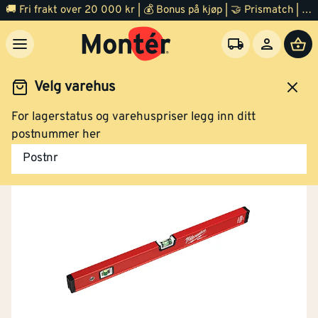
🚚 Fri frakt over 20 000 kr | 💰 Bonus på kjøp | 🤝 Prismatch | ⭐ 100% fornøyd garanti | 🏪 140 byggevarehus
Velg varehus
For lagerstatus og varehuspriser legg inn ditt
Verktøy
Håndverktøy
Vater og vinkel
postnummer her
Postnr