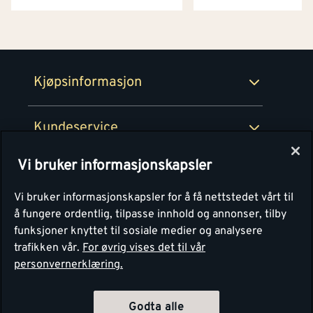
Netthandel
Medlemsavtaler
100% fornøydgaranti
Retur- og angrerettsskjema
Montér Bedrift
Ledige stillinger
Kjøpsinformasjon
Retur av EE-avfall
Personvern
Kundeservice
Våre kjøkkensentre
Vi bruker informasjonskapsler
Montér
Vi bruker informasjonskapsler for å få nettstedet vårt til
å fungere ordentlig, tilpasse innhold og annonser, tilby
funksjoner knyttet til sosiale medier og analysere
trafikken vår.
For øvrig vises det til vår
personvernerklæring.
Godta alle