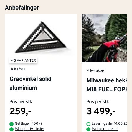
Kjøp
Anbefalinger
+ 3 VARIANTER
Hultafors
Milwaukee
Gradvinkel solid
Milwaukee hekke
aluminium
Kontakt oss
M18 FUEL FOPH
Om Montér
Pris per stk
Pris per stk
Kjøpsbetingelser
Tjenester
Byggevarehus og åpningstider
259,-
3 499,-
Betaling
Montér Klubb
Nettlager
(
100+
)
Leveringsklar 14.08.202
Prismatch
På lager 119 steder
På lager 1 steder