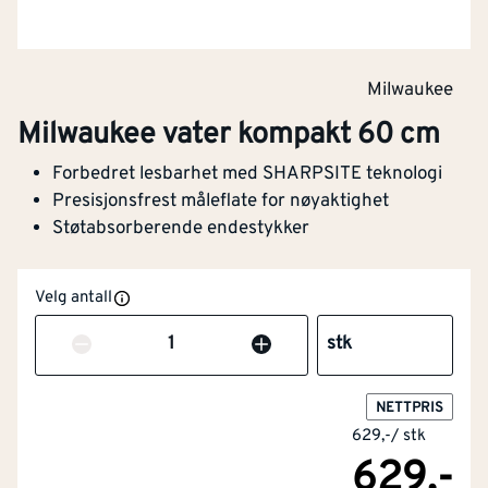
Milwaukee
Milwaukee vater kompakt 60 cm
Forbedret lesbarhet med SHARPSITE teknologi
Presisjonsfrest måleflate for nøyaktighet
Støtabsorberende endestykker
Velg antall
Antall
stk
NETTPRIS
629,-
/
stk
629,-