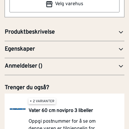
Velg varehus
verktøylommen. Det laserskårne bladet er laget av
rustfritt stål, og anslaget er i sertifisert anodisert
aluminium.
Produktbeskrivelse
Med måleskala
Ja
Egenskaper
Anmeldelser
(
)
Trenger du også?
+ 2 VARIANTER
Vater 60 cm novipro 3 libeller
Oppgi postnummer for å se om
denne varen er tilgjengelig for