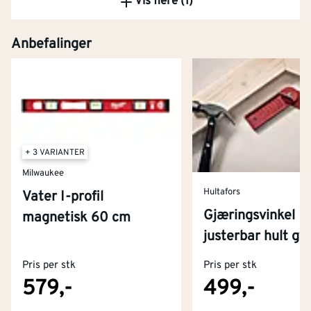
Vis flere (1)
Kjøp
Anbefalinger
+ 3 VARIANTER
Milwaukee
Hultafors
Vater I-profil
Gjæringsvinkel
magnetisk 60 cm
Kontakt oss
justerbar hult gv
Om Montér
Pris per stk
Pris per stk
Kjøpsbetingelser
Tjenester
Byggevarehus og åpningstider
579,-
499,-
Betaling