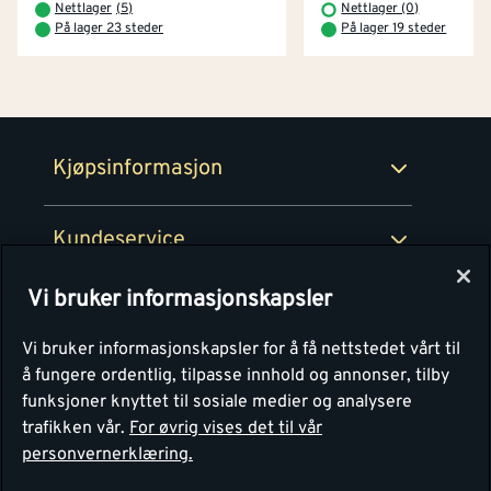
Montér Klubb
Nettlager
(
5
)
Nettlager (0)
Prismatch
På lager 23 steder
På lager 19 steder
Netthandel
Medlemsavtaler
100% fornøydgaranti
Retur- og angrerettsskjema
Montér Bedrift
Ledige stillinger
Kjøpsinformasjon
Retur av EE-avfall
Personvern
Kundeservice
Våre kjøkkensentre
Vi bruker informasjonskapsler
Montér
Vi bruker informasjonskapsler for å få nettstedet vårt til
å fungere ordentlig, tilpasse innhold og annonser, tilby
funksjoner knyttet til sosiale medier og analysere
trafikken vår.
For øvrig vises det til vår
personvernerklæring.