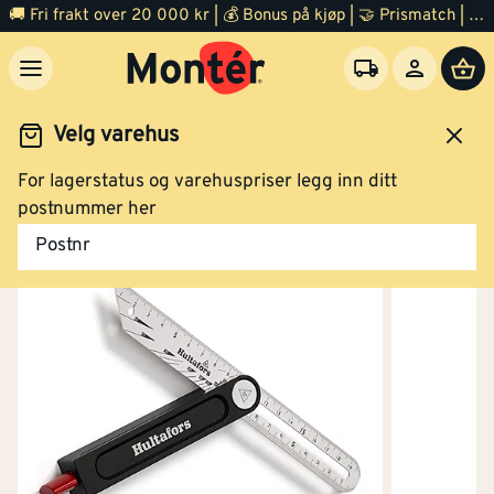
🚚 Fri frakt over 20 000 kr | 💰 Bonus på kjøp | 🤝 Prismatch | ⭐ 100% fornøyd garanti | 🏪 140 byggevarehus
Velg varehus
For lagerstatus og varehuspriser legg inn ditt
Verktøy
Håndverktøy
Vater og vinkel
postnummer her
Postnr