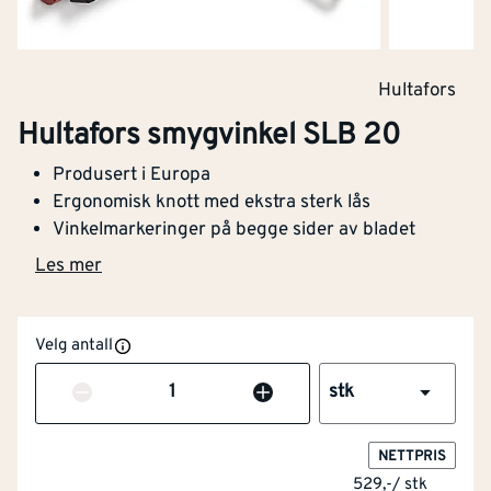
Hultafors
Hultafors smygvinkel SLB 20
Produsert i Europa
Ergonomisk knott med ekstra sterk lås
Vinkelmarkeringer på begge sider av bladet
Les mer
Velg antall
Antall
stk
NOBB
60746407
NETTPRIS
Artikkelnummer
101661222
529,-
/
stk