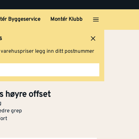
tér Byggeservice
Montér Klubb
s
ersted
Logg inn
Handlevogn
g varehuspriser legg inn ditt postnummer
s høyre offset
g
edre grep
ort