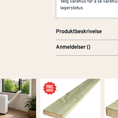
Velg varehus for å se varehu
og formede kutt. Ideell for kut
lagerstatus
kutteretningsidentifikasjon - 
håndtak. Ergonomiske og holdb
har lengre levetid.
Produktbeskrivelse
Anmeldelser
(
)