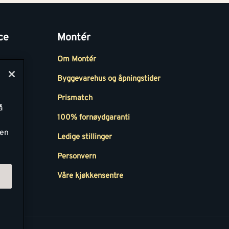
ce
Montér
Om Montér
Byggevarehus og åpningstider
Prismatch
å
r
100% fornøydgaranti
ken
Ledige stillinger
all
Personvern
Våre kjøkkensentre