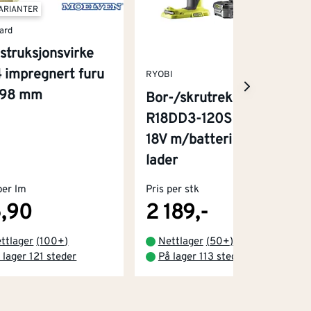
VARIANTER
ard
struksjonsvirke
 impregnert furu
RYOBI
x98 mm
Bor-/skrutrekker
R18DD3-120S One+
18V m/batteri og
lader
per lm
Pris per stk
,90
2 189,-
ttlager
(
100+
)
Nettlager
(
50+
)
 lager 121 steder
På lager 113 steder