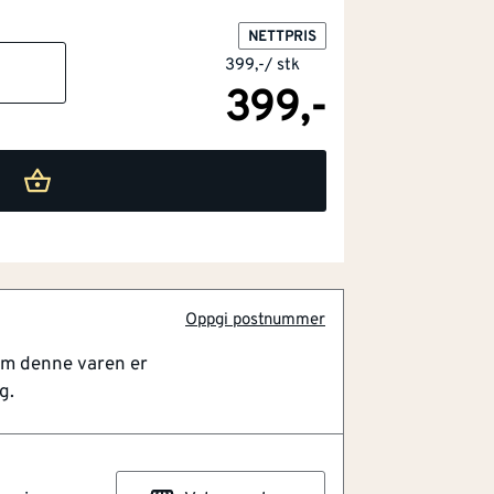
NETTPRIS
399,-
/
stk
399,-
g
edre grep
ort
 sklir når man kutter. Tommel- og
 og mindre tretthet. Lar brukeren presse
Oppgi postnummer
og mindre risiko for å kutte seg selv.
omatisk under kutting for raskere
om denne varen er
het. Kombinert kraftoverføring for
g.
re materialer. En-hånds låsemekanisme
plassen. Tynn, flush design for at
t i materialet. Blikksaks: For korte, rette