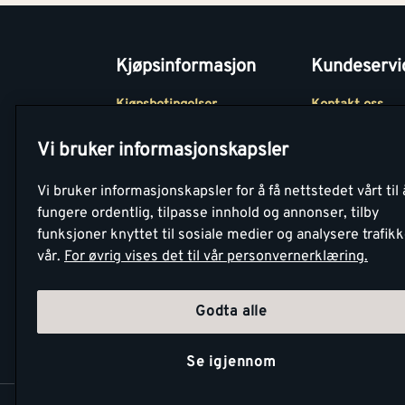
Kjøpsinformasjon
Kundeservi
Kjøpsbetingelser
Kontakt oss
Betaling
Tjenester
Vi bruker informasjonskapsler
Netthandel
Montér Klubb
Vi bruker informasjonskapsler for å få nettstedet vårt til 
Retur- og
Medlemsavtale
fungere ordentlig, tilpasse innhold og annonser, tilby
angrerettsskjema
funksjoner knyttet til sosiale medier og analysere trafik
Montér Bedrift
vår.
For øvrig vises det til vår personvernerklæring.
Retur av EE-avf
Godta alle
Se igjennom