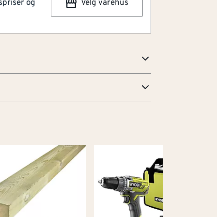
spriser og
Velg varehus
t med smal radius og notskjær. Triple
på hodet, håndtaket og med fargekodet
are overformede grep gir økt komfort og