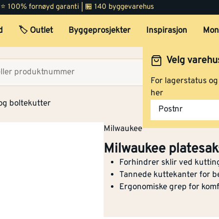
 | ⭐ 100% fornøyd garanti | 🏪 140 byggevarehus
d
🏷️ Outlet
Byggeprosjekter
Inspirasjon
Mon
Velg varehu
Velg lag
For lagerstatus o
her
og boltekutter
Postnr
Milwaukee
Milwaukee platesak
Forhindrer sklir ved kuttin
Tannede kuttekanter for b
Ergonomiske grep for komf