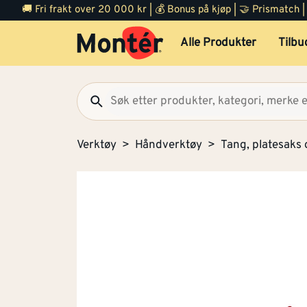
🚚 Fri frakt over 20 000 kr | 💰 Bonus på kjøp | 🤝 Prismatch
Alle Produkter
Tilbu
Verktøy
Håndverktøy
Tang, platesaks 