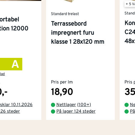
+ 5 
Stand
Standard trelast
ortabel
Kon
Terrassebord
ition 12000
C24
impregnert furu
48
klasse 1 28x120 mm
lad
k
Pris per lm
Pris 
,-
18,90
35
sklar 10.11.2026
Nettlager
(
100+
)
Ne
 26 steder
På lager 124 steder
På