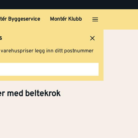
tér Byggeservice
Montér Klubb
s
ersted
Logg inn
Handlevogn
g varehuspriser legg inn ditt postnummer
iber med beltekrok