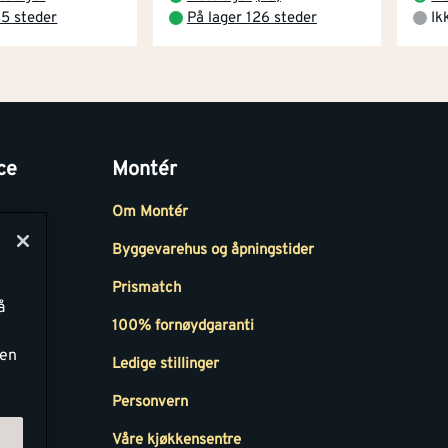
 5 steder
På lager 126 steder
Ik
ce
Montér
Om Montér
Byggevarehus og åpningstider
Prismatch
å
r
100% fornøydgaranti
ken
Ledige stillinger
all
Personvern
Våre kjøkkensentre