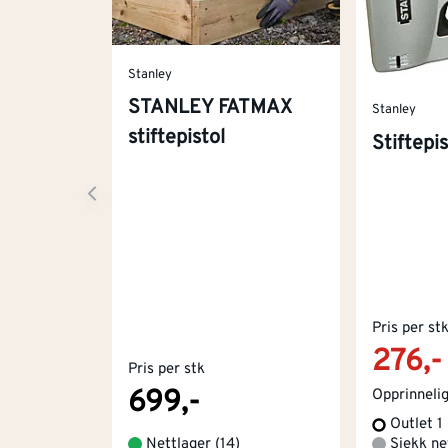
Stanley
STANLEY FATMAX
Stanley
stiftepistol
Stiftepi
Pris per st
276,-
Pris per stk
699,-
Opprinnelig
Outlet 1
Nettlager
(
14
)
Sjekk ne