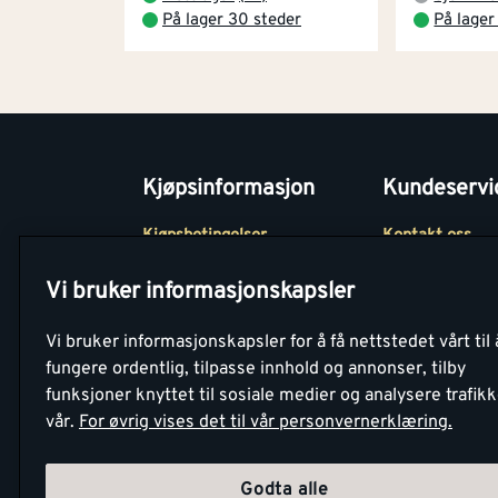
På lager 30 steder
På lager
Kjøpsinformasjon
Kundeservi
Kjøpsbetingelser
Kontakt oss
Betaling
Tjenester
Vi bruker informasjonskapsler
Netthandel
Montér Klubb
Vi bruker informasjonskapsler for å få nettstedet vårt til 
Retur- og
Medlemsavtale
fungere ordentlig, tilpasse innhold og annonser, tilby
angrerettsskjema
funksjoner knyttet til sosiale medier og analysere trafik
Montér Bedrift
vår.
For øvrig vises det til vår personvernerklæring.
Retur av EE-avf
Godta alle