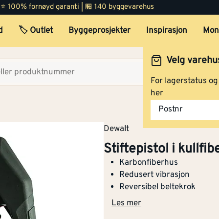
 | ⭐ 100% fornøyd garanti | 🏪 140 byggevarehus
d
🏷️ Outlet
Byggeprosjekter
Inspirasjon
Mon
Velg varehu
Velg lag
For lagerstatus o
her
Postnr
Dewalt
Stiftepistol i kullf
Karbonfiberhus
Redusert vibrasjon
Reversibel beltekrok
Les mer