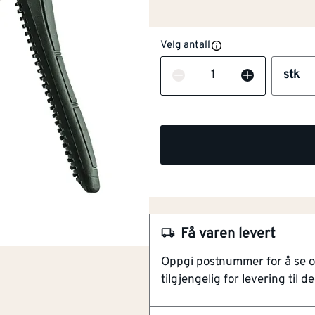
Velg antall
Antall
stk
NOBB
57040718
Artikkelnummer
101282043
Karbonfiberhus
Redusert vibrasjon
Reversibel beltekrok
Raskt påfyll av hefteklem
Få varen levert
For krevende arbeidsoppg
Oppgi postnummer for å se 
En pålitelig stiftepistol som er 
tilgjengelig for levering til de
arbeidsoppgaver. Den er konst
50% lettere enn vanlige stiftep