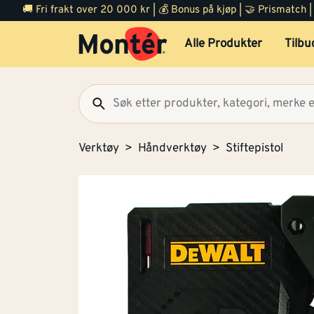
🚚 Fri frakt over 20 000 kr | 💰 Bonus på kjøp | 🤝 Prismatch
Alle Produkter
Tilbu
Verktøy
Håndverktøy
Stiftepistol