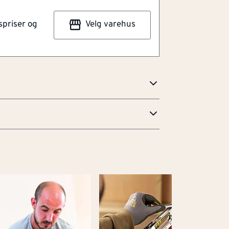
 hendene. Med en reversibel beltekrok
spriser og
Velg varehus
 og venstrehendte. Rask og enkel
ndersiden gjør at du kan fortsette å
len har også redusert vibrasjon og er
bruk uten pauser.