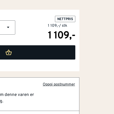
NETTPRIS
1 109,-
/
stk
1 109,-
mer
Oppgi postnummer
aver
om denne varen er
spesielt utviklet for krevende
g.
ruert med et karbonfiberhus som gjør det
istoler, noe som betyr mindre belastning