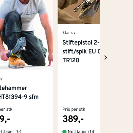
Stanley
Stiftepistol 2-I-1
stift/spik EU CC 6-
TR120
ey
ftehammer
T81394-9 sfm
per stk
Pris per stk
9,-
389,-
ttlager (0)
Nettlager
(
18
)