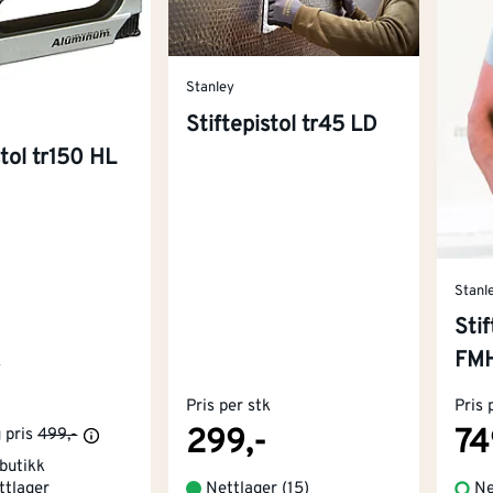
Stanley
Stiftepistol tr45 LD
stol tr150 HL
Stanl
Sti
FMH
k
Pris per stk
Pris 
299,-
74
 pris
499,-
 butikk
ttlager
Nettlager
(
15
)
Ne