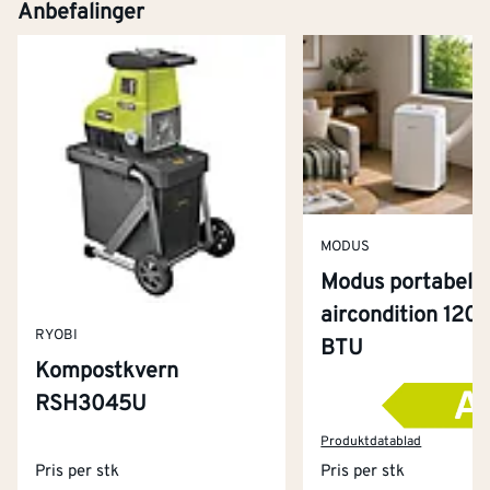
Anbefalinger
MODUS
Modus portabel
aircondition 120
RYOBI
BTU
Kompostkvern
RSH3045U
Kontakt oss
Om Montér
Produktdatablad
Pris per stk
Pris per stk
Kjøpsbetingelser
Tjenester