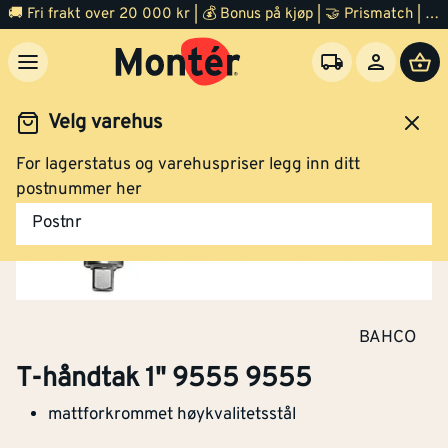
🚚 Fri frakt over 20 000 kr | 💰 Bonus på kjøp | 🤝 Prismatch | ⭐ 100% fornøyd garanti | 🏪 140 byggevarehus
Velg varehus
For lagerstatus og varehuspriser legg inn ditt
Verktøy
Håndverktøy
Skralle
postnummer her
Postnr
BAHCO
T-håndtak 1" 9555 9555
mattforkrommet høykvalitetsstål