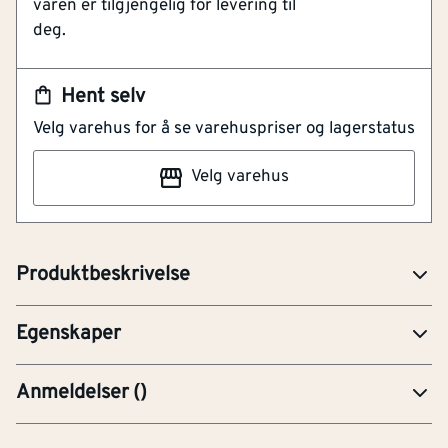
varen er tilgjengelig for levering til
deg.
Lengde (mm)
[mm]
508
NOBB
41789417
Hent selv
Isolasjonsbeskyttelse
Nei
Artikkelnummer
101319053
Velg varehus for å se varehuspriser og lagerstatus
1000 V
mattforkrommet høykvalitetsstål
Velg varehus
Isolert
Nei
T-håndtak 1" 9555 9555. Div. tilbehør til piper og
skraller i forskjellige dimensjoner.
Modell / utførelse
T-håndtak
Produktbeskrivelse
Tilkoblingsstørrelse
1"
Egenskaper
Anmeldelser
(
)