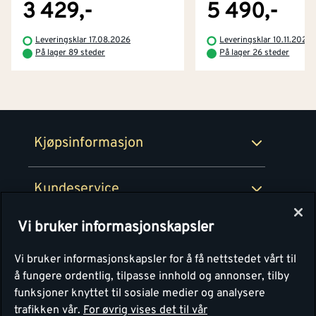
Byggevarehus og åpningstider
3 429,-
5 490,-
Betaling
Montér Klubb
Leveringsklar 17.08.2026
Leveringsklar 10.11.2026
Prismatch
På lager 89 steder
På lager 26 steder
Netthandel
Medlemsavtaler
100% fornøydgaranti
Retur- og angrerettsskjema
Montér Bedrift
Ledige stillinger
Kjøpsinformasjon
Retur av EE-avfall
Personvern
Kundeservice
Våre kjøkkensentre
Vi bruker informasjonskapsler
Montér
Vi bruker informasjonskapsler for å få nettstedet vårt til
å fungere ordentlig, tilpasse innhold og annonser, tilby
funksjoner knyttet til sosiale medier og analysere
trafikken vår.
For øvrig vises det til vår