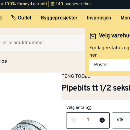
 | ⭐ 100% fornøyd garanti | 🏪 140 byggevarehus
d
🏷️ Outlet
Byggeprosjekter
Inspirasjon
Mon
Velg varehu
Velg lag
For lagerstatus o
her
pipe
Postnr
TENG TOOLS
Pipebits tt 1/2 sek
Velg antall
Antall
stk