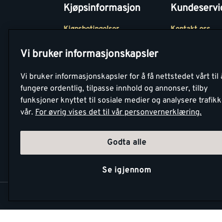
Kjøpsinformasjon
Kundeservi
Kjøpsbetingelser
Kontakt oss
Betaling
Tjenester
Vi bruker informasjonskapsler
Netthandel
Montér Klubb
Vi bruker informasjonskapsler for å få nettstedet vårt til 
Retur- og
Medlemsavtale
fungere ordentlig, tilpasse innhold og annonser, tilby
angrerettsskjema
funksjoner knyttet til sosiale medier og analysere trafik
Montér Bedrift
vår.
For øvrig vises det til vår personvernerklæring.
Retur av EE-avf
Godta alle
Se igjennom
Copyright Montér 2026