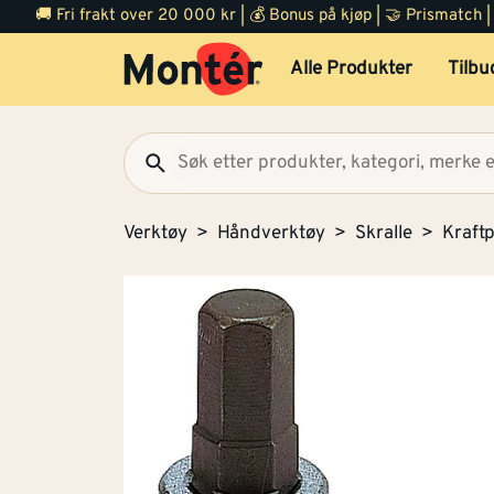
🚚 Fri frakt over 20 000 kr | 💰 Bonus på kjøp | 🤝 Prismatch
Alle Produkter
Tilbu
Verktøy
Håndverktøy
Skralle
Kraft