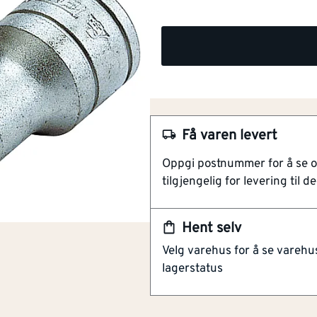
Få varen levert
Oppgi postnummer for å se 
tilgjengelig for levering til de
Hent selv
NOBB
28619997
Velg varehus for å se varehu
Artikkelnummer
101444623
lagerstatus
Korte piper for innvendige sek
Mattkrommet.