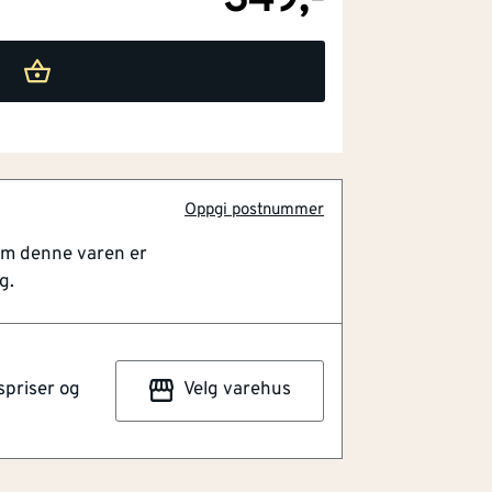
349,-
Oppgi postnummer
om denne varen er
g.
spriser og
Velg varehus
skanthull. For manuell bruk.