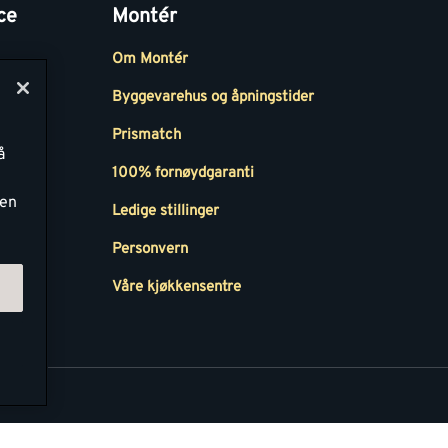
ce
Montér
Om Montér
Byggevarehus og åpningstider
Prismatch
å
r
100% fornøydgaranti
ken
Ledige stillinger
all
Personvern
Våre kjøkkensentre