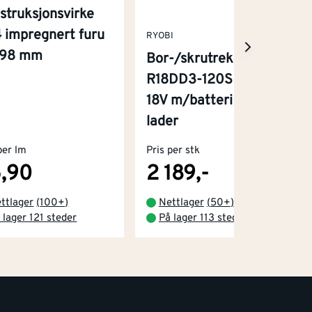
struksjonsvirke
 impregnert furu
RYOBI
x98 mm
Bor-/skrutrekker
R18DD3-120S One+
18V m/batteri og
lader
per lm
Pris per stk
,90
2 189,-
ttlager
(
100+
)
Nettlager
(
50+
)
 lager 121 steder
På lager 113 steder