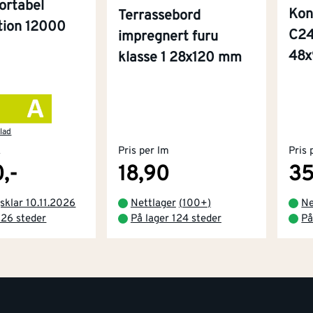
ortabel
Kon
Terrassebord
ition 12000
C24
impregnert furu
48
klasse 1 28x120 mm
lad
k
Pris per lm
Pris 
,-
18,90
35
sklar 10.11.2026
Nettlager
(
100+
)
Ne
 26 steder
På lager 124 steder
På