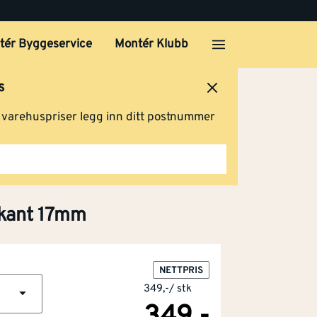
tér Byggeservice
Montér Klubb
s
ersted
Logg inn
Handlevogn
g varehuspriser legg inn ditt postnummer
skant 17mm
NETTPRIS
349,-
/
stk