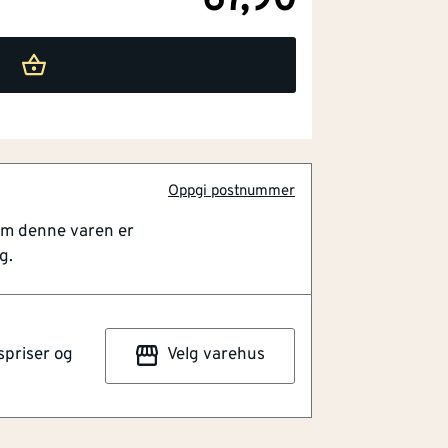
67,90
Oppgi postnummer
om denne varen er
g.
spriser og
Velg varehus
rep. Av kromvanadinstål. Mattkrom.
tandard DIN 3124/ISO 2725.