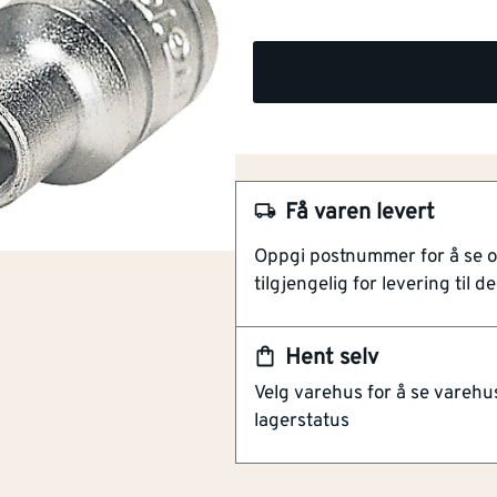
Få varen levert
Oppgi postnummer for å se 
tilgjengelig for levering til de
Hent selv
NOBB
28622363
Velg varehus for å se varehu
Artikkelnummer
101444627
lagerstatus
Tomme-piper med sekskantet g
Lengde 25 mm. I henhold til s