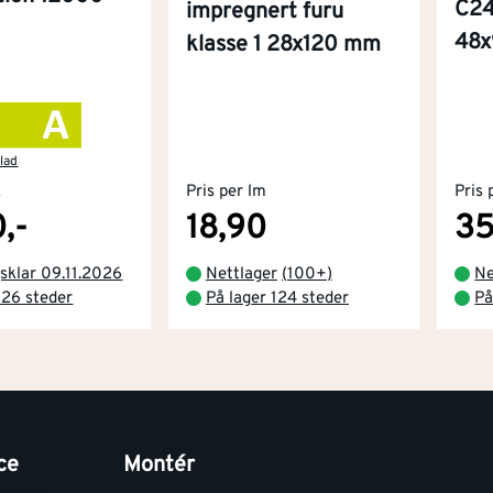
C24
impregnert furu
48
klasse 1 28x120 mm
lad
k
Pris per lm
Pris 
,-
18,90
35
sklar 09.11.2026
Nettlager
(
100+
)
Ne
 26 steder
På lager 124 steder
På
ce
Montér