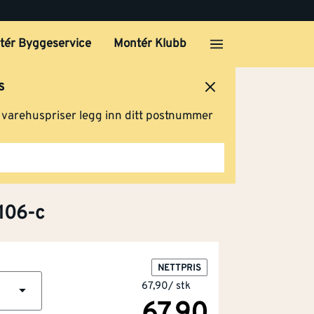
tér Byggeservice
Montér Klubb
s
ersted
Logg inn
Handlevogn
g varehuspriser legg inn ditt postnummer
106-c
NETTPRIS
67,90
/
stk