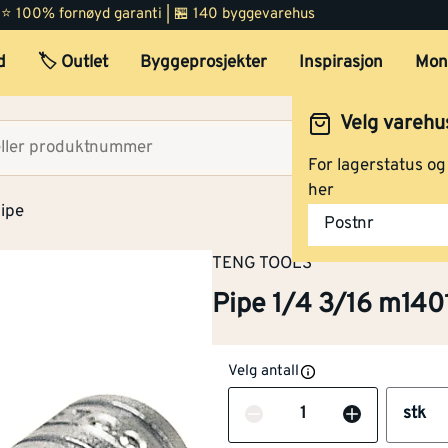
 | ⭐ 100% fornøyd garanti | 🏪 140 byggevarehus
d
🏷️ Outlet
Byggeprosjekter
Inspirasjon
Mon
Velg varehu
Velg lag
For lagerstatus o
her
pipe
Postnr
TENG TOOLS
Pipe 1/4 3/16 m140
Velg antall
Antall
stk