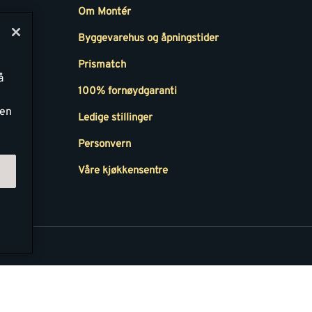
Om Montér
Byggevarehus og åpningstider
Prismatch
å
r
100% fornøydgaranti
ken
Ledige stillinger
all
Personvern
Våre kjøkkensentre