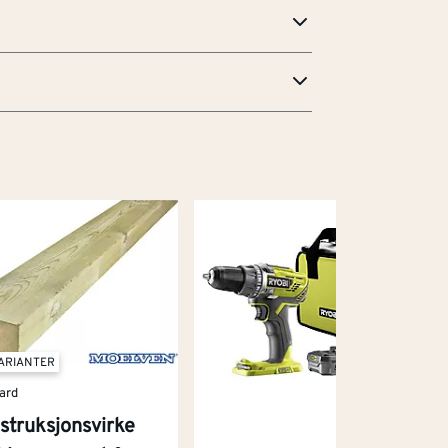
VARIANTER
ard
struksjonsvirke