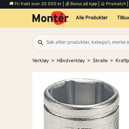
🚚 Fri frakt over 20 000 kr | 💰 Bonus på kjøp | 🤝 Prismatch
Alle Produkter
Tilbu
Verktøy
Håndverktøy
Skralle
Kraft