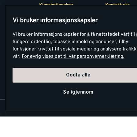
Kjøpsbetingelser
Kontakt oss
Betaling
Tjenester
Vi bruker informasjonskapsler
Netthandel
Montér Klubb
Vi bruker informasjonskapsler for å få nettstedet vårt til 
Retur- og
Medlemsavtale
fungere ordentlig, tilpasse innhold og annonser, tilby
angrerettsskjema
funksjoner knyttet til sosiale medier og analysere trafik
Montér Bedrift
vår.
For øvrig vises det til vår personvernerklæring.
Retur av EE-avf
Godta alle
Se igjennom
Copyright Montér 2026