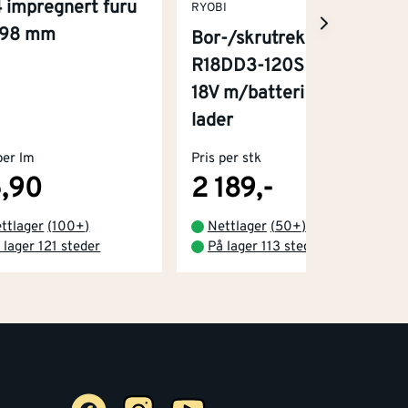
 impregnert furu
RYOBI
x98 mm
Bor-/skrutrekker
R18DD3-120S One+
18V m/batteri og
lader
per lm
Pris per stk
,90
2 189,-
ttlager
(
100+
)
Nettlager
(
50+
)
 lager 121 steder
På lager 113 steder