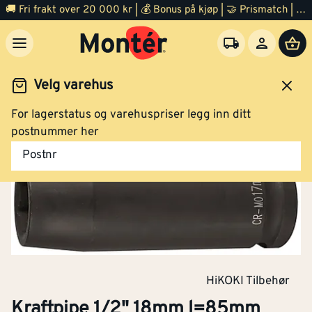
🚚 Fri frakt over 20 000 kr | 💰 Bonus på kjøp | 🤝 Prismatch | ⭐ 100% fornøyd garanti | 🏪 140 byggevarehus
Velg varehus
For lagerstatus og varehuspriser legg inn ditt
Verktøy
Håndverktøy
Skralle
Kraftpipe
postnummer her
Postnr
HiKOKI Tilbehør
Kraftpipe 1/2" 18mm l=85mm