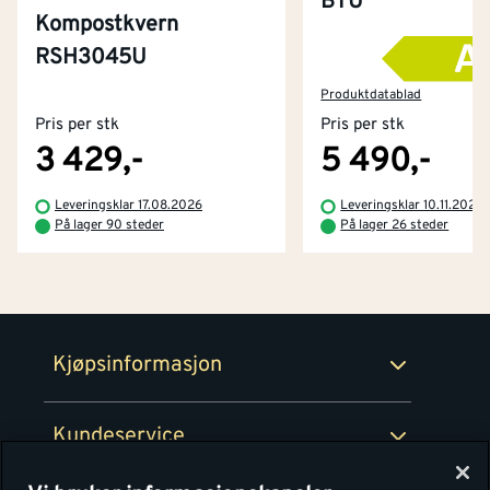
BTU
Kompostkvern
RSH3045U
Kontakt oss
Om Montér
Produktdatablad
Pris per stk
Pris per stk
Kjøpsbetingelser
Tjenester
Byggevarehus og åpningstider
3 429,-
5 490,-
Betaling
Montér Klubb
Leveringsklar 17.08.2026
Leveringsklar 10.11.2026
Prismatch
På lager 90 steder
På lager 26 steder
Netthandel
Medlemsavtaler
100% fornøydgaranti
Retur- og angrerettsskjema
Montér Bedrift
Ledige stillinger
Kjøpsinformasjon
Retur av EE-avfall
Personvern
Kundeservice
Våre kjøkkensentre