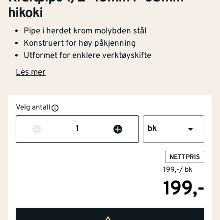
hikoki
Pipe i herdet krom molybden stål
Konstruert for høy påkjenning
Utformet for enklere verktøyskifte
Les mer
Velg antall
Antall
bk
NETTPRIS
199,-
/
bk
199,-
NOBB
28814838