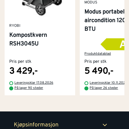
MODUS
Modus portabel
aircondition 120
RYOBI
BTU
Kompostkvern
RSH3045U
Kontakt oss
Om Montér
Produktdatablad
Pris per stk
Pris per stk
Kjøpsbetingelser
Tjenester
Byggevarehus og åpningstider
3 429,-
5 490,-
Betaling
Montér Klubb
Leveringsklar 17.08.2026
Leveringsklar 10.11.2026
Prismatch
På lager 90 steder
På lager 26 steder
Netthandel
Medlemsavtaler
100% fornøydgaranti
Retur- og angrerettsskjema
Montér Bedrift
Ledige stillinger
Kjøpsinformasjon