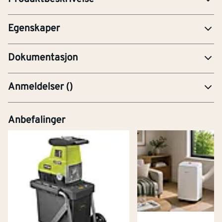
(tommemål)
Egenskaper
PRE-Produktdatablad
Dokumentasjon
Anmeldelser
(
)
Anbefalinger