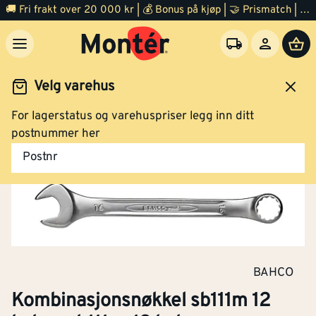
🚚 Fri frakt over 20 000 kr | 💰 Bonus på kjøp | 🤝 Prismatch | ⭐ 100% fornøyd garanti | 🏪 140 byggevarehus
Velg varehus
For lagerstatus og varehuspriser legg inn ditt
Verktøy
Håndverktøy
Skiftenøkkel
Fastnøkler
postnummer her
Postnr
BAHCO
Kombinasjonsnøkkel sb111m 12