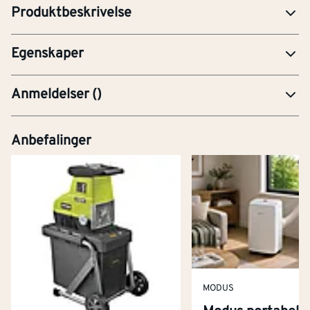
Produktbeskrivelse
Knivbladmateriale
Karbonstål
Egenskaper
Anmeldelser
(
)
Anbefalinger
MODUS