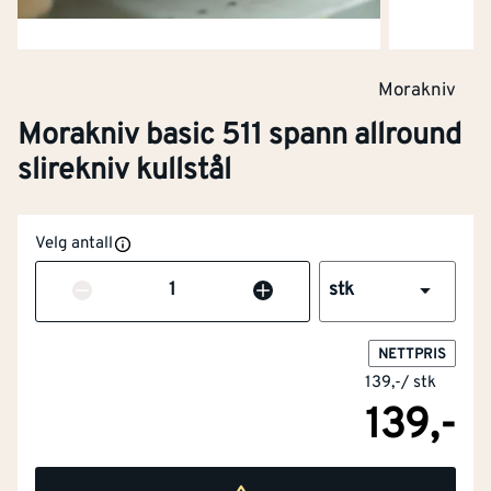
Morakniv
Morakniv basic 511 spann allround
slirekniv kullstål
Velg antall
Antall
stk
Total lengde
[mm]
224
NETTPRIS
Med beskyttelsesdeksel
Ja
139,-
/
stk
139,-
Bladlengde
[mm]
91
Sammenleggbar
Nei