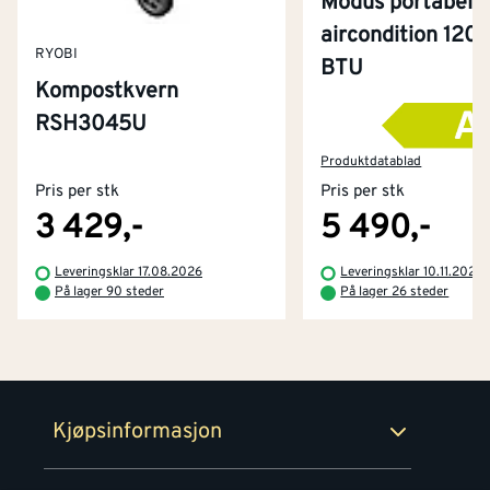
Modus portabel
aircondition 120
RYOBI
BTU
Kompostkvern
RSH3045U
Kontakt oss
Om Montér
Produktdatablad
Pris per stk
Pris per stk
Kjøpsbetingelser
Tjenester
Byggevarehus og åpningstider
3 429,-
5 490,-
Betaling
Montér Klubb
Leveringsklar 17.08.2026
Leveringsklar 10.11.2026
Prismatch
På lager 90 steder
På lager 26 steder
Netthandel
Medlemsavtaler
100% fornøydgaranti
Retur- og angrerettsskjema
Montér Bedrift
Ledige stillinger
Kjøpsinformasjon
Retur av EE-avfall
Personvern