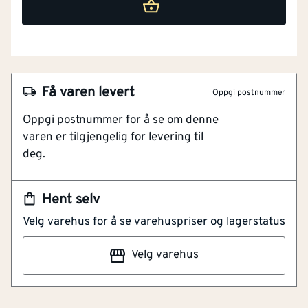
Få varen levert
Oppgi postnummer
Oppgi postnummer for å se om denne
varen er tilgjengelig for levering til
NOBB
24675217
deg.
Artikkelnummer
101184287
Hent selv
Blad til baufil junior 150 mm
Velg varehus for å se varehuspriser og lagerstatus
Enlkelt å bytte
Herdet stålblad for effektivitet
Velg varehus
Blad til baufil, hardmetallbald junior 150mm. Dyp hals
for god arbeidskapasitet. Bladet er enkelt å skifte.