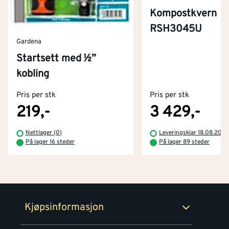
Kompostkvern
RSH3045U
Gardena
Startsett med ½”
Kontakt oss
kobling
Om Montér
Pris per stk
Pris per stk
Kjøpsbetingelser
Tjenester
Byggevarehus og åpningstider
219,-
3 429,-
Betaling
Montér Klubb
Nettlager (0)
Leveringsklar 18.08.202
Prismatch
På lager 16 steder
På lager 89 steder
Netthandel
Medlemsavtaler
100% fornøydgaranti
Retur- og angrerettsskjema
Montér Bedrift
Ledige stillinger
Kjøpsinformasjon
Retur av EE-avfall
Personvern