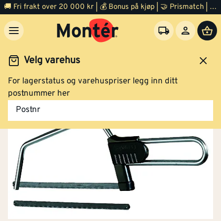
🚚 Fri frakt over 20 000 kr | 💰 Bonus på kjøp | 🤝 Prismatch | ⭐ 100% fornøyd garanti | 🏪 140 byggevarehus
Velg varehus
For lagerstatus og varehuspriser legg inn ditt
Verktøy
Håndverktøy
Filer, rasper og høvel
postnummer her
Postnr