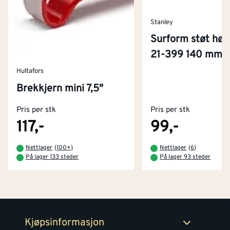
Stanley
Surform støt høv
21-399 140 mm
Hultafors
Kontakt oss
Brekkjern mini 7,5"
Om Montér
Pris per stk
Pris per stk
Kjøpsbetingelser
Tjenester
Byggevarehus og åpningstider
117,-
99,-
Betaling
Montér Klubb
Nettlager
(
100+
)
Nettlager
(
6
)
Prismatch
På lager 133 steder
På lager 93 steder
Netthandel
Medlemsavtaler
100% fornøydgaranti
Retur- og angrerettsskjema
Montér Bedrift
Ledige stillinger
Kjøpsinformasjon