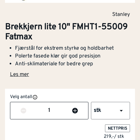
Stanley
Brekkjern lite 10" FMHT1-55009
Fatmax
Fjærstål for ekstrem styrke og holdbarhet
Polerte fasede klør gir god presisjon
Anti-sklimateriale for bedre grep
Les mer
Velg antall
Antall
stk
NETTPRIS
219,-
/
stk