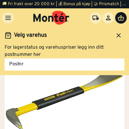
🚚 Fri frakt over 20 000 kr | 💰 Bonus på kjøp | 🤝 Prismatch | ⭐ 100% fornøyd garanti | 🏪 140 byggevarehus
Velg varehus
For lagerstatus og varehuspriser legg inn ditt
Verktøy
Håndverktøy
Brekkjern
postnummer her
Postnr