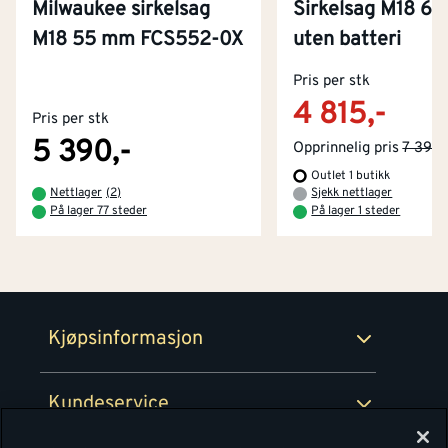
Milwaukee sirkelsag
Sirkelsag M18 6
M18 55 mm FCS552-0X
uten batteri
Kontakt oss
Om Montér
Pris per stk
4 815,-
Pris per stk
Kjøpsbetingelser
Tjenester
Byggevarehus og åpningstider
5 390,-
Opprinnelig pris
7 390,
Outlet 1 butikk
Betaling
Montér Klubb
Nettlager
(
2
)
Sjekk nettlager
Prismatch
På lager 77 steder
På lager 1 steder
Netthandel
Medlemsavtaler
100% fornøydgaranti
Retur- og angrerettsskjema
Montér Bedrift
Ledige stillinger
Kjøpsinformasjon
Retur av EE-avfall
Personvern
Kundeservice
Våre kjøkkensentre