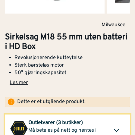
Milwaukee
Sirkelsag M18 55 mm uten batteri
Montér Kongsvinger
i HD Box
3 065,-
(1 stk)
Klikk og hent
Revolusjonerende kutteytelse
Opprinnelig pris
4 029,-
Sterk børsteløs motor
50° gjæringskapasitet
Montér Sortland
Les mer
3 065,-
(3 stk)
Klikk og hent
Opprinnelig pris
Dette er et utgående produkt.
4 029,-
Montér Storslett
(1 stk)
3 065,-
NOBB
51662198
Outletvarer (3 butikker)
Opprinnelig pris
Klikk og hent
Må betales på nett og hentes i
4 029,-