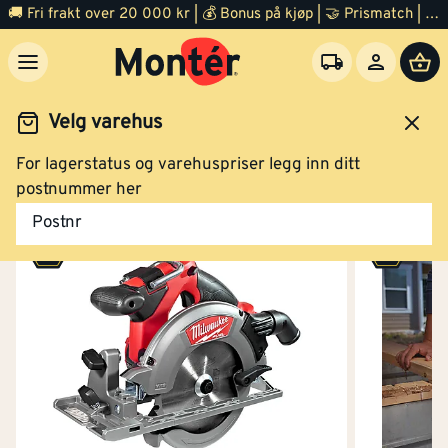
🚚 Fri frakt over 20 000 kr | 💰 Bonus på kjøp | 🤝 Prismatch | ⭐ 100% fornøyd garanti | 🏪 140 byggevarehus
Velg varehus
For lagerstatus og varehuspriser legg inn ditt
Verktøy
El verktøy
Sag
Sirkelsag
postnummer her
Postnr