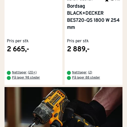
Bordsag
BLACK+DECKER
BES720-QS 1800 W 254
mm
Pris per stk
Pris per stk
2 665,-
2 889,-
Nettlager
(
20+
)
Nettlager
(
2
)
På lager 98 steder
På lager 88 steder