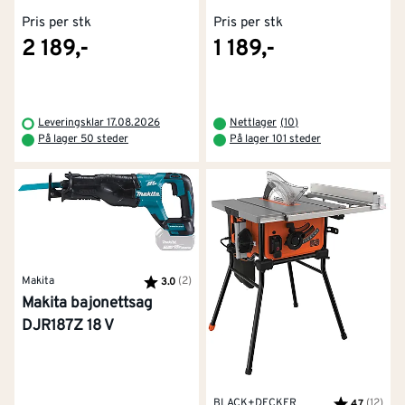
Pris per stk
Pris per stk
2 189,-
1 189,-
Leveringsklar 17.08.2026
Nettlager
(
10
)
På lager 50 steder
På lager 101 steder
Makita
Karakter:
(2)
av 5 mulige
3.0
Makita bajonettsag
DJR187Z 18 V
BLACK+DECKER
Karakter:
(12)
av 5
4.7