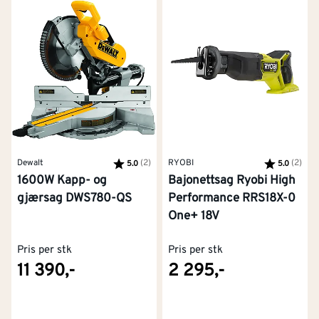
Dewalt
Karakter:
(2)
av 5 mulige
RYOBI
Karakter:
(2)
av 5
5.0
5.0
1600W Kapp- og
Bajonettsag Ryobi High
gjærsag DWS780-QS
Performance RRS18X-0
One+ 18V
Pris per stk
Pris per stk
11 390,-
2 295,-