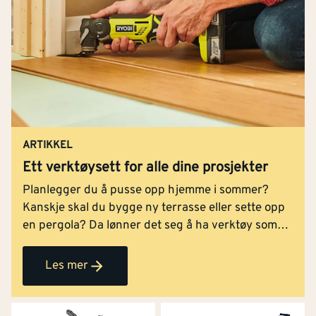
ARTIKKEL
Ett verktøysett for alle dine prosjekter
Planlegger du å pusse opp hjemme i sommer?
Kanskje skal du bygge ny terrasse eller sette opp
en pergola? Da lønner det seg å ha verktøy som
egner seg for jobben – og ikke minst har god
batteritid. Med Ryobis nye verktøysett får du nå
Les mer
tre av deres beste og kraftigste elektroverktøy
samlet i én pakke – sammen med to EDGE-
batterier som gjør det mulig å bytte batteri når det