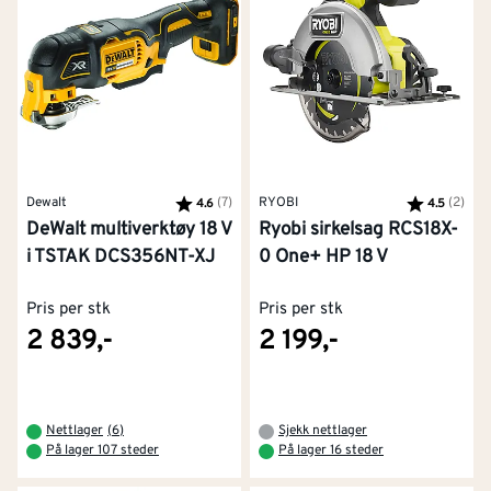
Dewalt
Karakter:
(7)
av 5 mulige
RYOBI
Karakter:
(2)
av 5
4.6
4.5
DeWalt multiverktøy 18 V
Ryobi sirkelsag RCS18X-
i TSTAK DCS356NT-XJ
0 One+ HP 18 V
Pris per stk
Pris per stk
2 839,-
2 199,-
Nettlager
(
6
)
Sjekk nettlager
På lager 107 steder
På lager 16 steder