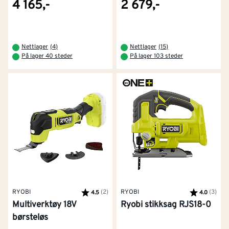
4 165,-
2 679,-
Nettlager
(
4
)
Nettlager
(
15
)
På lager 40 steder
På lager 103 steder
RYOBI
Karakter:
(2)
av 5 mulige
RYOBI
Karakter:
(3)
av 5
4.5
4.0
Multiverktøy 18V
Ryobi stikksag RJS18-0
børsteløs