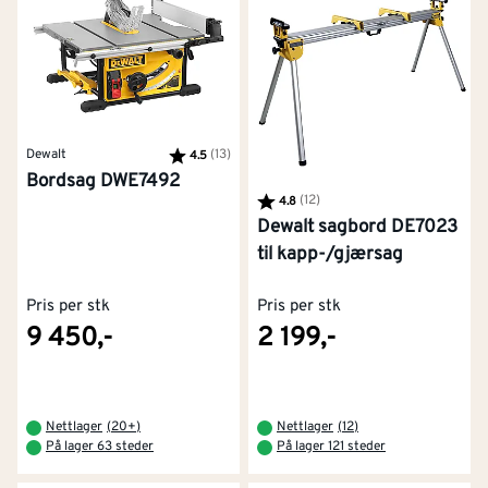
første trenger ladning.
Dewalt
Karakter:
(13)
av 5 mulige
4.5
Bordsag DWE7492
Karakter:
(12)
av 5 mulige
4.8
Dewalt sagbord DE7023
til kapp-/gjærsag
Pris per stk
Pris per stk
9 450,-
2 199,-
Nettlager
(
20+
)
Nettlager
(
12
)
På lager 63 steder
På lager 121 steder