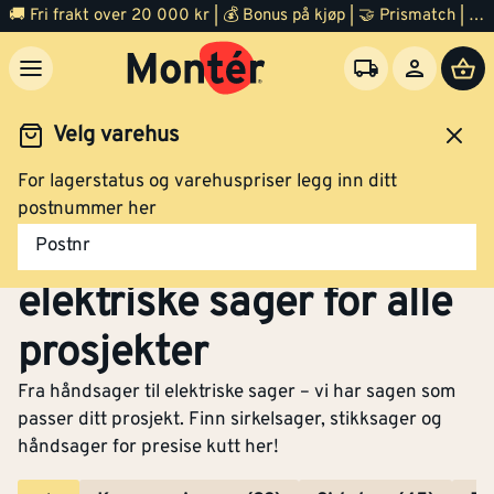
🚚 Fri frakt over 20 000 kr | 💰 Bonus på kjøp | 🤝 Prismatch | ⭐ 100% fornøyd garanti | 🏪 140 byggevarehus
Velg varehus
For lagerstatus og varehuspriser legg inn ditt
Verktøy
El verktøy
Sag
postnummer her
Sag – Håndsager og
Postnr
elektriske sager for alle
prosjekter
Fra håndsager til elektriske sager – vi har sagen som
passer ditt prosjekt. Finn sirkelsager, stikksager og
håndsager for presise kutt her!