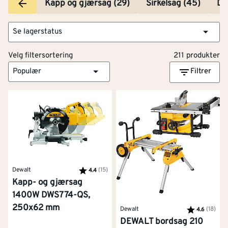
Kapp og gjærsag (29)
Sirkelsag (45)
Dy
Se lagerstatus
Velg filtersortering
211 produkter
Populær
Filtrer
Dewalt
Karakter:
(15)
av 5 mulige
4.4
Kapp- og gjærsag
1400W DWS774-QS,
250x62 mm
Dewalt
Karakter:
(18)
av 5
4.6
DEWALT bordsag 210