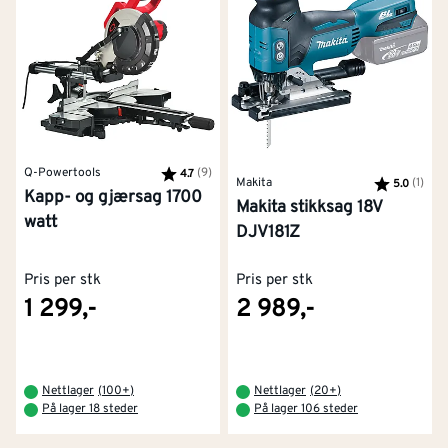
Q-Powertools
Karakter:
(9)
av 5 mulige
4.7
Makita
Karakter:
(1)
av 5
5.0
Kapp- og gjærsag 1700
Makita stikksag 18V
watt
DJV181Z
Pris per stk
Pris per stk
1 299,-
2 989,-
Kontakt oss
Om Montér
Nettlager
(
100+
)
Nettlager
(
20+
)
På lager 18 steder
På lager 106 steder
Kjøpsbetingelser
Tjenester
Byggevarehus og åpningstider