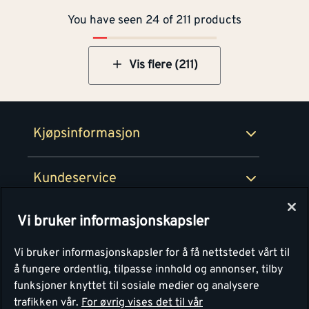
You have seen 24 of 211 products
Betaling
Montér Klubb
Prismatch
Netthandel
Vis flere (211)
Medlemsavtaler
100% fornøydgaranti
Retur- og angrerettsskjema
Montér Bedrift
Ledige stillinger
Kjøpsinformasjon
Retur av EE-avfall
Personvern
Kundeservice
Våre kjøkkensentre
Vi bruker informasjonskapsler
Montér
Vi bruker informasjonskapsler for å få nettstedet vårt til
å fungere ordentlig, tilpasse innhold og annonser, tilby
funksjoner knyttet til sosiale medier og analysere
trafikken vår.
For øvrig vises det til vår