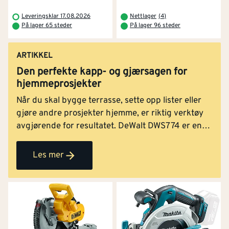
Leveringsklar 17.08.2026
Nettlager
(
4
)
På lager 65 steder
På lager 96 steder
ARTIKKEL
Den perfekte kapp- og gjærsagen for
hjemmeprosjekter
Når du skal bygge terrasse, sette opp lister eller
gjøre andre prosjekter hjemme, er riktig verktøy
avgjørende for resultatet. DeWalt DWS774 er en
kapp- og gjærsag som er spesielt godt egnet for
hobbysnekkere og huseiere som ønsker
Les mer
profesjonelle resultater uten å måtte investere i de
største og dyreste maskinene.