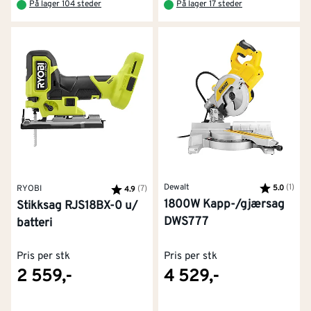
På lager 104 steder
På lager 17 steder
Dewalt
Karakter:
(1)
av 5
5.0
RYOBI
Karakter:
(7)
av 5 mulige
4.9
1800W Kapp-/gjærsag
Stikksag RJS18BX-0 u/
DWS777
batteri
Pris per stk
Pris per stk
2 559,-
4 529,-