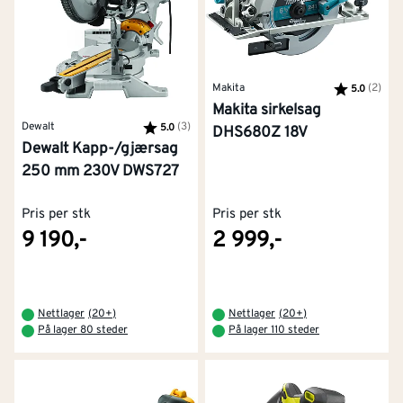
Makita
Karakter:
(2)
av 5
5.0
Makita sirkelsag
Dewalt
Karakter:
(3)
av 5 mulige
5.0
DHS680Z 18V
Dewalt Kapp-/gjærsag
250 mm 230V DWS727
Pris per stk
Pris per stk
9 190,-
2 999,-
Nettlager
(
20+
)
Nettlager
(
20+
)
På lager 80 steder
På lager 110 steder