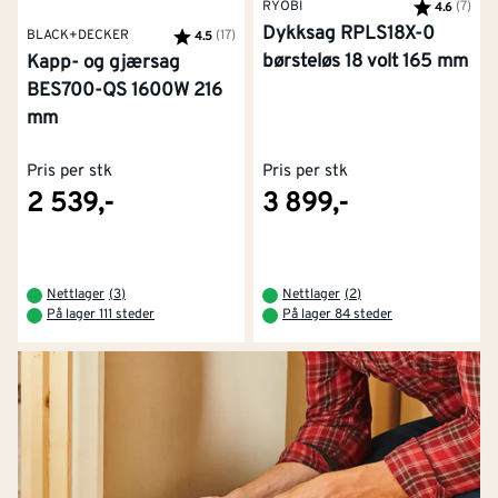
RYOBI
Karakter:
(7)
av 5
4.6
Dykksag RPLS18X-0
BLACK+DECKER
Karakter:
(17)
av 5 mulige
4.5
børsteløs 18 volt 165 mm
Kapp- og gjærsag
BES700-QS 1600W 216
mm
Pris per stk
Pris per stk
2 539,-
3 899,-
Nettlager
(
3
)
Nettlager
(
2
)
På lager 111 steder
På lager 84 steder