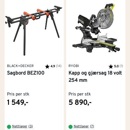
BLACK+DECKER
Karakter:
(14)
av 5 mulige
RYOBI
Karakter:
(1)
av 5
4.9
5.0
Sagbord BEZ100
Kapp og gjærsag 18 volt
254 mm
Pris per stk
Pris per stk
1 549,-
5 890,-
Nettlager
(
3
)
Nettlager
(
7
)