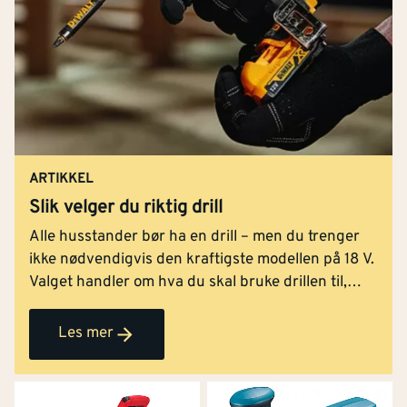
ARTIKKEL
Slik velger du riktig drill
Alle husstander bør ha en drill – men du trenger
ikke nødvendigvis den kraftigste modellen på 18 V.
Valget handler om hva du skal bruke drillen til,
hvor ofte du bruker den, og hvor mye vekt og
størrelse du er komfortabel med. I denne artiklene
Les mer
gir vi deg svar på de vanligste spørsmålene om
valg av drill, slik at du enklere finner modellen som
passer best til ditt bruk.