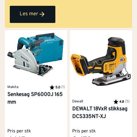
drille, støvsuge eller klippe hekken? Her er en
oversikt over mulighetene til ONE+serien til Ryobi.
Les mer
Makita
Karakter:
(1)
av 5 mulige
5.0
Senkesag SP6000J 165
Dewalt
Karakter:
(5)
av 5
mm
4.8
DEWALT 18VxR stikksag
DCS335NT-XJ
Pris per stk
Pris per stk