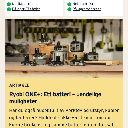
Nettlager
(
1
)
Nettlager
(
6
)
På lager 37 steder
På lager 92 steder
ARTIKKEL
Ryobi ONE+: Ett batteri – uendelige
muligheter
Har du også huset fullt av verktøy og utstyr, kabler
og batterier? Hadde det ikke vært smart om du
kunne bruke ett og samme batteri enten du skal