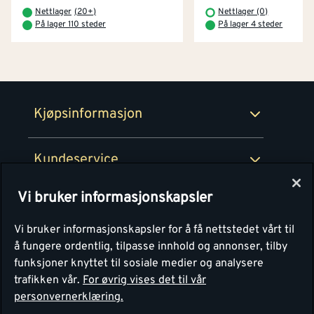
Betaling
Montér Klubb
Nettlager
(
20+
)
Nettlager (0)
Prismatch
På lager 110 steder
På lager 4 steder
Netthandel
Medlemsavtaler
100% fornøydgaranti
Retur- og angrerettsskjema
Montér Bedrift
Ledige stillinger
Kjøpsinformasjon
Retur av EE-avfall
Personvern
Kundeservice
Våre kjøkkensentre
Vi bruker informasjonskapsler
Montér
Vi bruker informasjonskapsler for å få nettstedet vårt til
å fungere ordentlig, tilpasse innhold og annonser, tilby
funksjoner knyttet til sosiale medier og analysere
trafikken vår.
For øvrig vises det til vår
personvernerklæring.