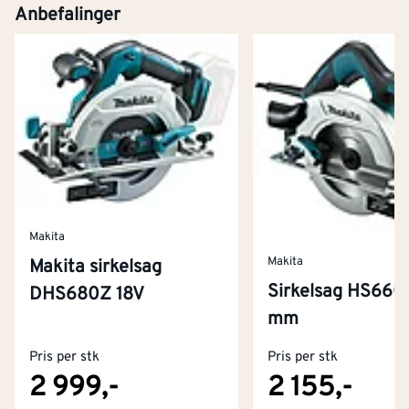
Anbefalinger
Makita
Makita
Makita sirkelsag
Sirkelsag HS6601
DHS680Z 18V
Kontakt oss
mm
Om Montér
Pris per stk
Pris per stk
Kjøpsbetingelser
Tjenester
Byggevarehus og åpningstider
2 999,-
2 155,-