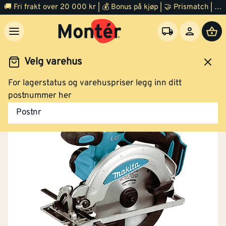
🚚 Fri frakt over 20 000 kr | 💰 Bonus på kjøp | 🤝 Prismatch | ⭐ 100% fornøyd garanti | 🏪 140 byggevarehus
Velg varehus
For lagerstatus og varehuspriser legg inn ditt
Verktøy
El verktøy
Sag
Sirkelsag
postnummer her
Postnr