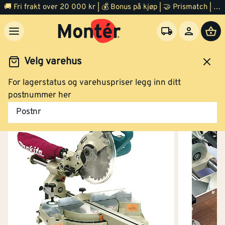
🚚 Fri frakt over 20 000 kr | 💰 Bonus på kjøp | 🤝 Prismatch | ⭐ 100% fornøyd garanti | 🏪 140 byggevarehus
Velg varehus
For lagerstatus og varehuspriser legg inn ditt
Verktøy
El verktøy
Sag
Kapp og gjærsag
postnummer her
Postnr