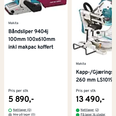
Makita
Båndsliper 9404j
100mm 100x610mm
inkl makpac koffert
Makita
Kapp-/Gjæringss
Kontakt oss
260 mm LS1019L
Om Montér
Pris per stk
Pris per stk
Kjøpsbetingelser
Tjenester
Byggevarehus og åpningstider
5 890,-
13 490,-
Betaling
Montér Klubb
Nettlager (0)
Nettlager
(
2
)
Prismatch
Ikke på lager (0)
På lager 16 steder