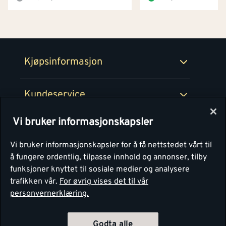
Netthandel
Medlemsavtaler
100% fornøydgaranti
Retur- og angrerettsskjema
Montér Bedrift
Ledige stillinger
Kjøpsinformasjon
Retur av EE-avfall
Personvern
Kundeservice
Våre kjøkkensentre
Vi bruker informasjonskapsler
Montér
Vi bruker informasjonskapsler for å få nettstedet vårt til
å fungere ordentlig, tilpasse innhold og annonser, tilby
funksjoner knyttet til sosiale medier og analysere
trafikken vår.
For øvrig vises det til vår
personvernerklæring.
Godta alle