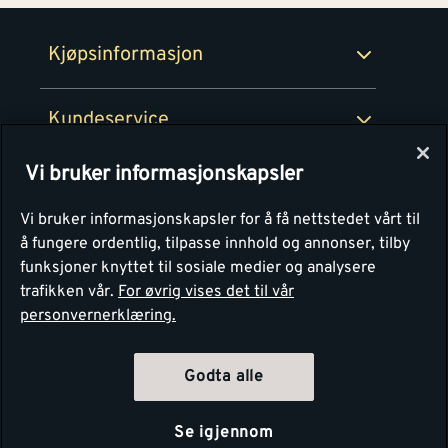
Retur- og angrerettsskjema
Montér Bedrift
Ledige stillinger
Kjøpsinformasjon
Retur av EE-avfall
Personvern
Kundeservice
Våre kjøkkensentre
Vi bruker informasjonskapsler
Montér
Vi bruker informasjonskapsler for å få nettstedet vårt til
å fungere ordentlig, tilpasse innhold og annonser, tilby
funksjoner knyttet til sosiale medier og analysere
trafikken vår.
For øvrig vises det til vår
personvernerklæring.
Godta alle
Se igjennom