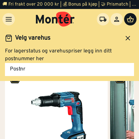
🚚 Fri frakt over 20 000 kr | 💰 Bonus på kjøp | 🤝 Prismatch | ⭐ 100% fornøyd garanti | 🏪 140 byggevarehus
Velg varehus
For lagerstatus og varehuspriser legg inn ditt
Verktøy
El verktøy
Drill
postnummer her
Postnr