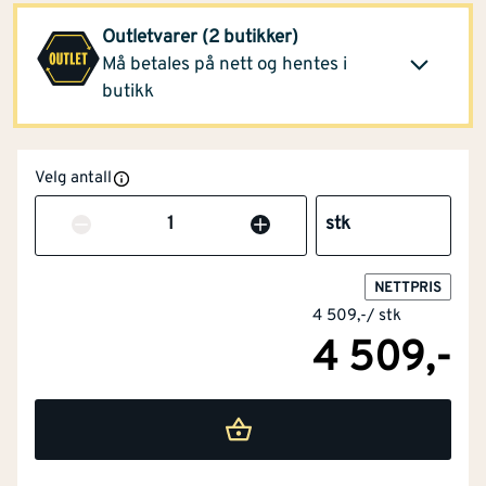
2 999,-
Arendal
(1 stk)
Outletvarer (2 butikker)
Klikk og hent
Opprinnelig pris
Må betales på nett og hentes i
4 509,-
butikk
Velg antall
Antall
stk
NOBB
46786914
NETTPRIS
4 509,-
/
stk
Artikkelnummer
101172305
4 509,-
Kompakt design og lav vekt for lange arbeidsøkter
Utstyrt med mange smarte funksjoner
Integrert Bosch Electronic Cell Protection (ECP)
Fester 3400 skruer per batteriladning
Børsteløse motorteknologi