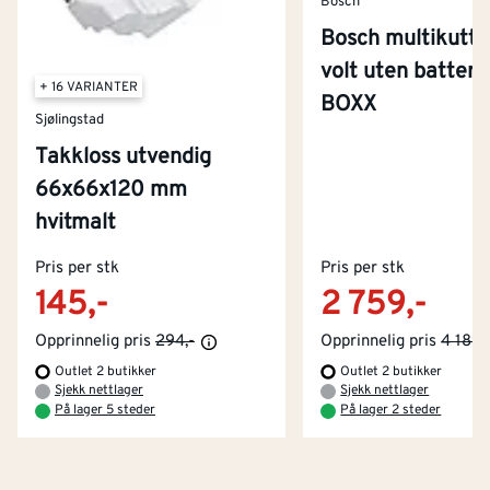
Bosch
Bosch multikutte
volt uten batteri 
+ 16 VARIANTER
BOXX
Sjølingstad
Takkloss utvendig
66x66x120 mm
hvitmalt
Kontakt oss
Pris per stk
Om Montér
Pris per stk
145,-
2 759,-
Kjøpsbetingelser
Tjenester
Byggevarehus og åpningstider
Opprinnelig pris
294,-
Opprinnelig pris
4 189,
Outlet 2 butikker
Outlet 2 butikker
Betaling
Montér Klubb
Sjekk nettlager
Sjekk nettlager
Prismatch
På lager 5 steder
På lager 2 steder
Netthandel
Medlemsavtaler
100% fornøydgaranti