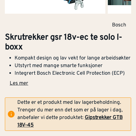
Bosch
Skrutrekker gsr 18v-ec te solo l-
boxx
Kompakt design og lav vekt for lange arbeidsøkter
Utstyrt med mange smarte funksjoner
Integrert Bosch Electronic Cell Protection (ECP)
Les mer
Dette er et produkt med lav lagerbeholdning.
Montér Hurum
(1 stk)
2 999,-
Trenger du mer enn det som er på lager i dag,
Opprinnelig pris
Klikk og hent
anbefaler vi dette produktet:
Gipstrekker GTB
4 509,-
18V-45
Optimera Proffsenter