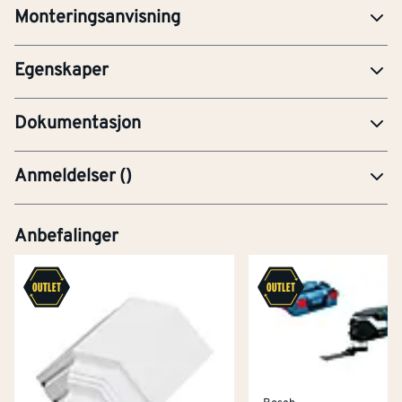
Tomgangsturtall 1.
0
Monteringsanvisning
[1/min]
gir
MAN-Monteringsanvisning
Egenskaper
PRE-Produktdatablad
Dokumentasjon
Anmeldelser
(
)
Anbefalinger