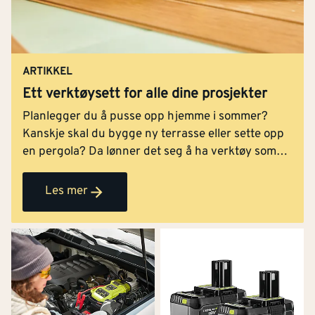
ARTIKKEL
Ett verktøysett for alle dine prosjekter
Planlegger du å pusse opp hjemme i sommer?
Kanskje skal du bygge ny terrasse eller sette opp
en pergola? Da lønner det seg å ha verktøy som
egner seg for jobben – og ikke minst har god
batteritid. Med Ryobis nye verktøysett får du nå
Les mer
tre av deres beste og kraftigste elektroverktøy
samlet i én pakke – sammen med to EDGE-
batterier som gjør det mulig å bytte batteri når det
første trenger ladning.