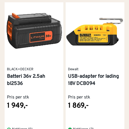
BLACK+DECKER
Dewalt
Batteri 36v 2.5ah
USB-adapter for lading
bl2536
18V DCB094
Pris per stk
Pris per stk
1 949,-
1 869,-