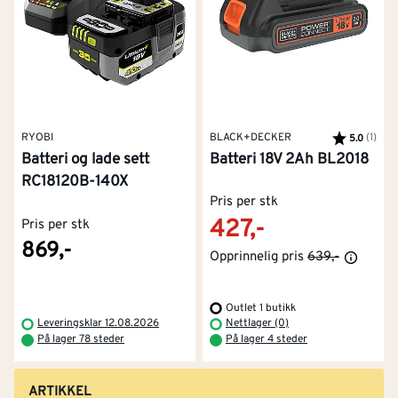
RYOBI
BLACK+DECKER
Karakter:
(1)
av 5
5.0
Batteri og lade sett
Batteri 18V 2Ah BL2018
RC18120B-140X
Pris per stk
427,-
Pris per stk
869,-
Opprinnelig pris
639,-
Outlet 1 butikk
Leveringsklar 12.08.2026
Nettlager (0)
På lager 78 steder
På lager 4 steder
ARTIKKEL