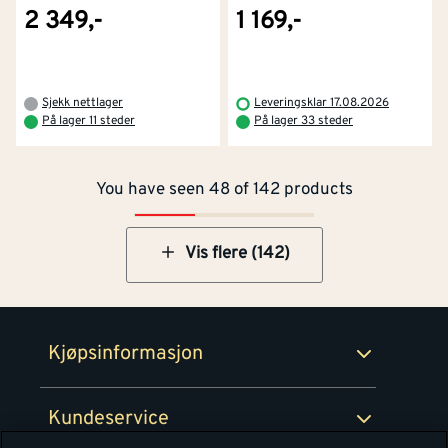
2 349,-
1 169,-
Kontakt oss
Om Montér
Sjekk nettlager
Leveringsklar 17.08.2026
På lager 11 steder
På lager 33 steder
Kjøpsbetingelser
Tjenester
Byggevarehus og åpningstider
You have seen 48 of 142 products
Betaling
Montér Klubb
Prismatch
Netthandel
Vis flere (142)
Medlemsavtaler
100% fornøydgaranti
Retur- og angrerettsskjema
Montér Bedrift
Ledige stillinger
Kjøpsinformasjon
Retur av EE-avfall
Personvern
Kundeservice
Våre kjøkkensentre