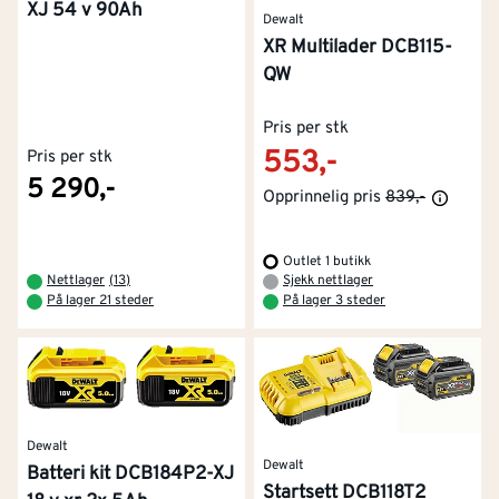
XJ 54 v 90Ah
Dewalt
XR Multilader DCB115-
QW
Pris per stk
553,-
Pris per stk
5 290,-
Opprinnelig pris
839,-
Outlet 1 butikk
Nettlager
(
13
)
Sjekk nettlager
På lager 21 steder
På lager 3 steder
Dewalt
Dewalt
Batteri kit DCB184P2-XJ
Startsett DCB118T2