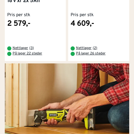
18 v xr 2x 5Ah
Pris per stk
Pris per stk
2 579,-
4 609,-
Nettlager
(
3
)
Nettlager
(
2
)
På lager 22 steder
På lager 26 steder