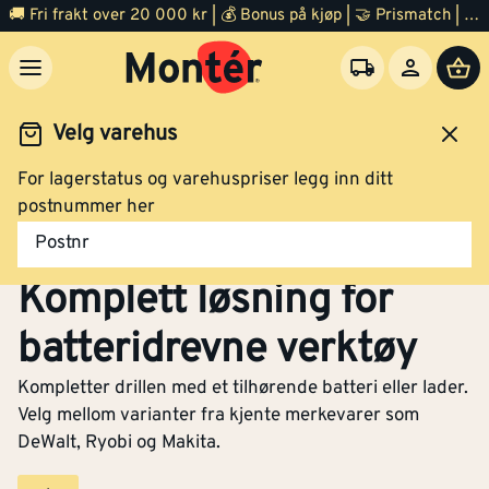
🚚 Fri frakt over 20 000 kr | 💰 Bonus på kjøp | 🤝 Prismatch | ⭐ 100% fornøyd garanti | 🏪 140 byggevarehus
Velg varehus
For lagerstatus og varehuspriser legg inn ditt
Verktøy
El verktøy
Batteri og lader
postnummer her
Batteri og lader –
Postnr
Komplett løsning for
batteridrevne verktøy
Kompletter drillen med et tilhørende batteri eller lader.
Velg mellom varianter fra kjente merkevarer som
DeWalt, Ryobi og Makita.