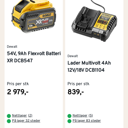
Dewalt
54V, 9Ah Flexvolt Batteri
Dewalt
XR DCB547
Lader Multivolt 4Ah
12V/18V DCB1104
Pris per stk
Pris per stk
2 979,-
839,-
Nettlager
(
2
)
Nettlager
(
5
)
På lager 32 steder
På lager 83 steder