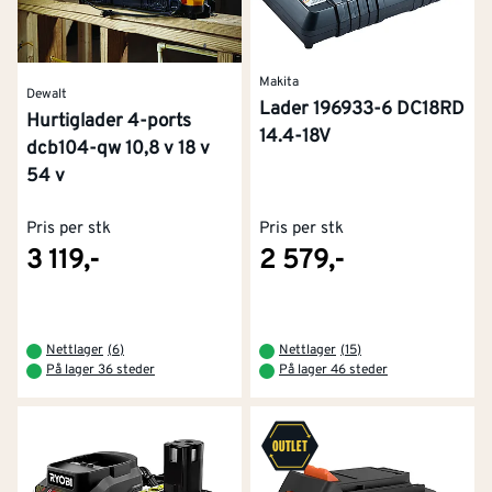
Makita
Dewalt
Lader 196933-6 DC18RD
Hurtiglader 4-ports
14.4-18V
dcb104-qw 10,8 v 18 v
54 v
Pris per stk
Pris per stk
3 119,-
2 579,-
Nettlager
(
6
)
Nettlager
(
15
)
På lager 36 steder
På lager 46 steder