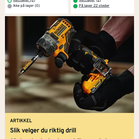
Nettlager (0)
Nettlager
(
2
)
Ikke på lager (0)
På lager 22 steder
ARTIKKEL
Slik velger du riktig drill