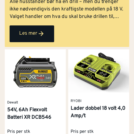
Alle husstander bør ha en drill – men du trenger
ikke nødvendigvis den kraftigste modellen på 18 V.
Valget handler om hva du skal bruke drillen til,
hvor ofte du bruker den, og hvor mye vekt og
størrelse du er komfortabel med. I denne artiklene
Les mer
gir vi deg svar på de vanligste spørsmålene om
valg av drill, slik at du enklere finner modellen som
passer best til ditt bruk.
RYOBI
Dewalt
Lader dobbel 18 volt 4,0
54V, 6Ah Flexvolt
Amp/t
Batteri XR DCB546
Pris per stk
Pris per stk