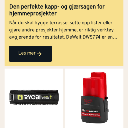
Den perfekte kapp- og gjærsagen for
hjemmeprosjekter
Når du skal bygge terrasse, sette opp lister eller
gjøre andre prosjekter hjemme, er riktig verktøy
avgjørende for resultatet. DeWalt DWS774 er en
kapp- og gjærsag som er spesielt godt egnet for
hobbysnekkere og huseiere som ønsker
Les mer
profesjonelle resultater uten å måtte investere i de
største og dyreste maskinene.