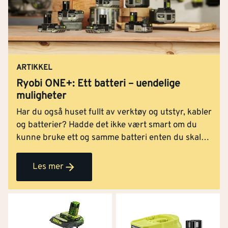
ARTIKKEL
Ryobi ONE+: Ett batteri – uendelige
muligheter
Har du også huset fullt av verktøy og utstyr, kabler
og batterier? Hadde det ikke vært smart om du
kunne bruke ett og samme batteri enten du skal
drille, støvsuge eller klippe hekken? Her er en
oversikt over mulighetene til ONE+serien til Ryobi.
Les mer