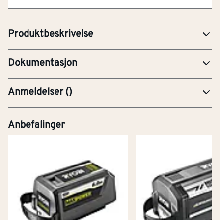
Nedkjølingsvifte sikrer optimal ladeytelse til enhver tid.
Laderen er kompatibel med alle Ryobi 36V batterier.
Produktbeskrivelse
PRE-Produktdatablad
Dokumentasjon
Anmeldelser
(
)
Anbefalinger