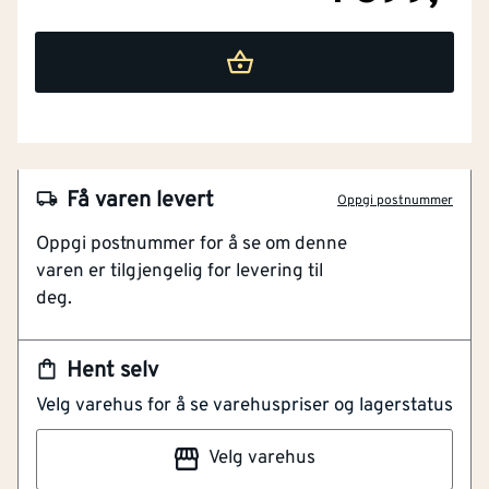
Få varen levert
Oppgi postnummer
NOBB
56211033
Oppgi postnummer for å se om denne
Artikkelnummer
101273539
varen er tilgjengelig for levering til
deg.
Kraftig og effektiv lader
Lader 6,0 Ah i timen
Batteriindikator viser ladestatus
Hent selv
Velg varehus for å se varehuspriser og lagerstatus
Kraftig 36V lader som lader opp et 5,0 Ah batteri på
under 1 time. Batteriindikator viser batteriets tilstand
Velg varehus
og ladestatus (25%, 50%, 75% og 100%).