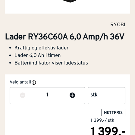
RYOBI
Lader RY36C60A 6,0 Amp/h 36V
Kraftig og effektiv lader
Lader 6,0 Ah i timen
Batteriindikator viser ladestatus
Velg antall
Antall
stk
NETTPRIS
1 399,-
/
stk
1 399,-