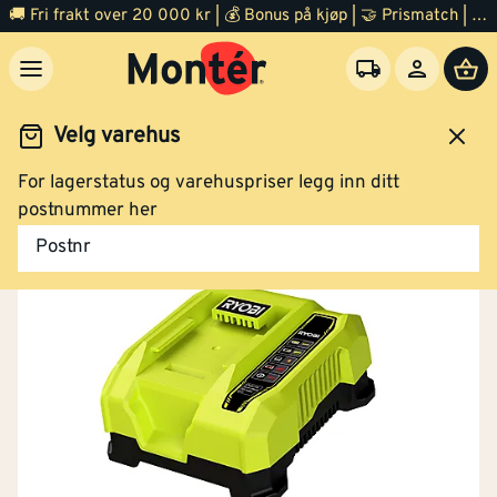
🚚 Fri frakt over 20 000 kr | 💰 Bonus på kjøp | 🤝 Prismatch | ⭐ 100% fornøyd garanti | 🏪 140 byggevarehus
Velg varehus
For lagerstatus og varehuspriser legg inn ditt
Verktøy
El verktøy
Batteri og lader
postnummer her
Postnr