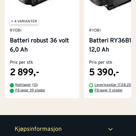
+ 4 VARIANTER
RYOBI
RYOBI
Batteri robust 36 volt
Batteri RY36B12
Kontakt oss
6,0 Ah
12,0 Ah
Om Montér
Pris per stk
Pris per stk
Kjøpsbetingelser
Tjenester
Byggevarehus og åpningstider
2 899,-
5 390,-
Betaling
Montér Klubb
Nettlager
(
13
)
Leveringsklar 17.08.2026
Prismatch
På lager 39 steder
På lager 11 steder
Netthandel
Medlemsavtaler
100% fornøydgaranti
Retur- og angrerettsskjema
Montér Bedrift
Ledige stillinger
Kjøpsinformasjon
Retur av EE-avfall