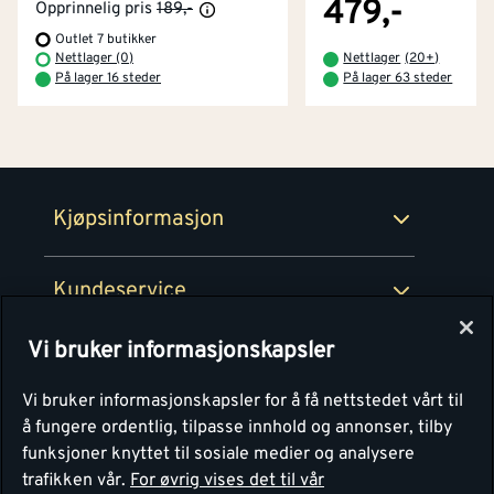
479,-
Opprinnelig pris
189,-
Outlet 7 butikker
Betaling
Montér Klubb
Nettlager (0)
Nettlager
(
20+
)
Prismatch
På lager 16 steder
På lager 63 steder
Netthandel
Medlemsavtaler
100% fornøydgaranti
Retur- og angrerettsskjema
Montér Bedrift
Ledige stillinger
Kjøpsinformasjon
Retur av EE-avfall
Personvern
Kundeservice
Våre kjøkkensentre
Vi bruker informasjonskapsler
Montér
Vi bruker informasjonskapsler for å få nettstedet vårt til
å fungere ordentlig, tilpasse innhold og annonser, tilby
funksjoner knyttet til sosiale medier og analysere
trafikken vår.
For øvrig vises det til vår