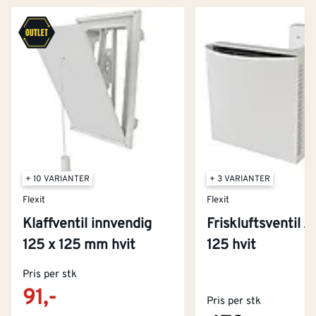
+ 10 VARIANTER
+ 3 VARIANTER
Flexit
Flexit
Klaffventil innvendig
Friskluftsventil 
125 x 125 mm hvit
125 hvit
Kontakt oss
Pris per stk
Om Montér
91,-
Pris per stk
Kjøpsbetingelser
Tjenester
Byggevarehus og åpningstider