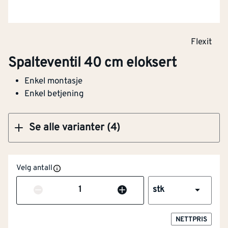
Spalteventil 50 cm hvit
Flexit
Spalteventil 40 cm eloksert
Klikk og hent
Enkel montasje
Enkel betjening
Se alle varianter (4)
Velg antall
Antall
stk
NETTPRIS