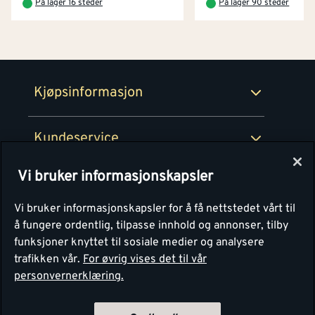
På lager 16 steder
På lager 90 steder
Netthandel
Medlemsavtaler
100% fornøydgaranti
Retur- og angrerettsskjema
Montér Bedrift
Ledige stillinger
Kjøpsinformasjon
Retur av EE-avfall
Personvern
Kundeservice
Våre kjøkkensentre
Vi bruker informasjonskapsler
Montér
Vi bruker informasjonskapsler for å få nettstedet vårt til
å fungere ordentlig, tilpasse innhold og annonser, tilby
funksjoner knyttet til sosiale medier og analysere
trafikken vår.
For øvrig vises det til vår
personvernerklæring.