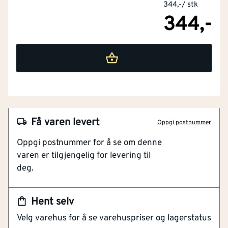
344,-
/
stk
344,-
Få varen levert
Oppgi postnummer
NOBB
21855960
Oppgi postnummer for å se om denne
varen er tilgjengelig for levering til
Artikkelnummer
101122843
deg.
Enkel montasje
Enkel betjening
Hent selv
Velg varehus for å se varehuspriser og lagerstatus
Flexit boligventilasjon: Spalteventil til montasje i