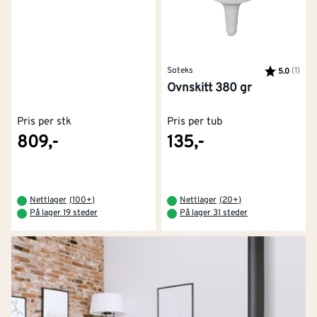
Soteks
Karakter:
(1)
av 5
5.0
Ovnskitt 380 gr
Pris per stk
Pris per tub
809,-
135,-
Nettlager
(
100+
)
Nettlager
(
20+
)
På lager 19 steder
På lager 31 steder