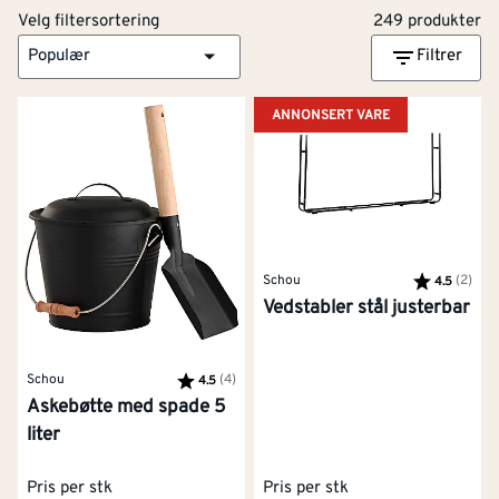
Velg filtersortering
249 produkter
Populær
Filtrer
ANNONSERT VARE
Schou
Karakter:
(2)
av 5
4.5
Vedstabler stål justerbar
Schou
Karakter:
(4)
av 5 mulige
4.5
Askebøtte med spade 5
liter
Pris per stk
Pris per stk