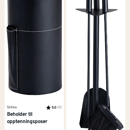
Schou
Karakter:
(2)
av 5 mulige
5.0
Beholder til
opptenningsposer