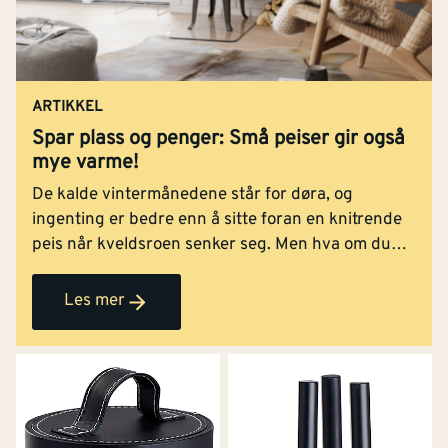
ARTIKKEL
Spar plass og penger: Små peiser gir også
mye varme!
De kalde vintermånedene står for døra, og
ingenting er bedre enn å sitte foran en knitrende
peis når kveldsroen senker seg. Men hva om du
har begrenset med plass? Eller et stramt budsjett?
Null problem, små peiser varmer mer enn du tror.
Les mer