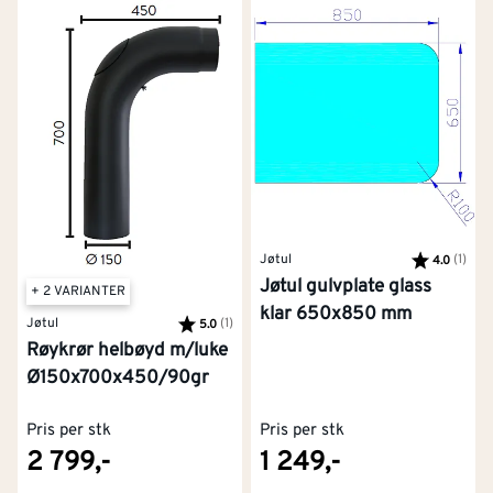
Jøtul
Karakter:
(1)
av 5
4.0
Jøtul gulvplate glass
+ 2 VARIANTER
klar 650x850 mm
Jøtul
Karakter:
(1)
av 5 mulige
5.0
Røykrør helbøyd m/luke
Ø150x700x450/90gr
Pris per stk
Pris per stk
2 799,-
1 249,-