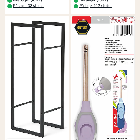
Nettlager
(
100+
)
Nettlager
(
100+
)
På lager 33 steder
På lager 102 steder