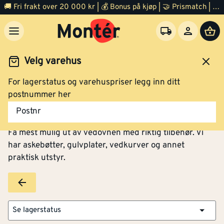
🚚 Fri frakt over 20 000 kr | 💰 Bonus på kjøp | 🤝 Prismatch | ⭐ 100% fornøyd garanti | 🏪 140 byggevarehus
Velg varehus
For lagerstatus og varehuspriser legg inn ditt
Varme og inneklima
Vedovn og peis
Tilbehør
postnummer her
Tilbehør til vedovn
Postnr
Få mest mulig ut av vedovnen med riktig tilbehør. Vi
har askebøtter, gulvplater, vedkurver og annet
praktisk utstyr.
Se lagerstatus