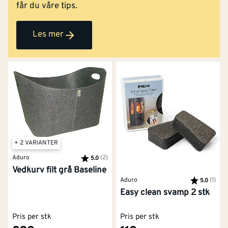
får du våre tips.
Les mer
+ 2 VARIANTER
Aduro
Karakter:
(2)
av 5 mulige
5.0
Vedkurv filt grå Baseline
Aduro
Karakter:
(1)
av 5
5.0
Easy clean svamp 2 stk
Pris per stk
Pris per stk