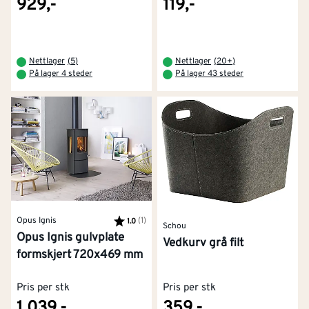
929,-
119,-
Nettlager
(
5
)
Nettlager
(
20+
)
På lager 4 steder
På lager 43 steder
Opus Ignis
Karakter:
(1)
av 5 mulige
1.0
Schou
Opus Ignis gulvplate
Vedkurv grå filt
formskjert 720x469 mm
Pris per stk
Pris per stk
1 039,-
359,-