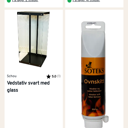
På lager 2 steder
På lager 41 steder
Schou
Karakter:
(1)
av 5 mulige
5.0
Vedstativ svart med
glass