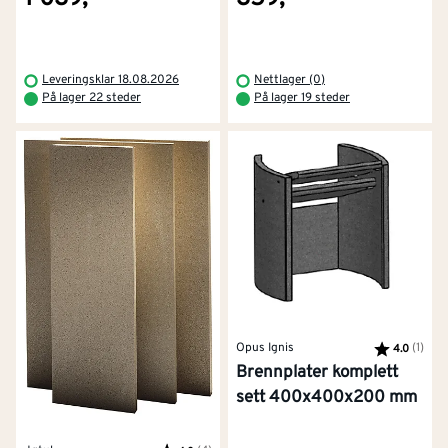
Leveringsklar 18.08.2026
Nettlager (0)
På lager 22 steder
På lager 19 steder
Opus Ignis
Karakter:
(1)
av 5
4.0
Brennplater komplett
sett 400x400x200 mm