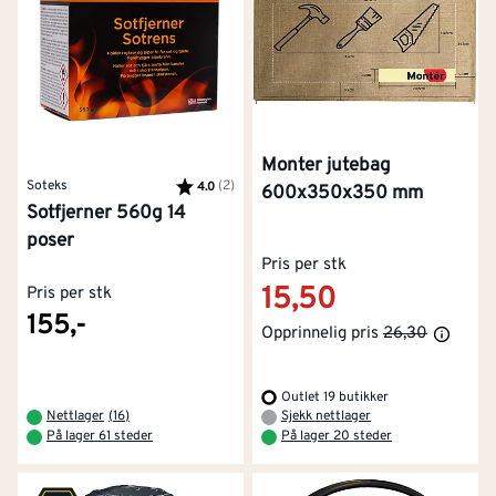
Monter jutebag
Soteks
Karakter:
(2)
av 5 mulige
4.0
600x350x350 mm
Sotfjerner 560g 14
poser
Pris per stk
15,50
Pris per stk
155,-
Opprinnelig pris
26,30
Outlet 19 butikker
Nettlager
(
16
)
Sjekk nettlager
På lager 61 steder
På lager 20 steder