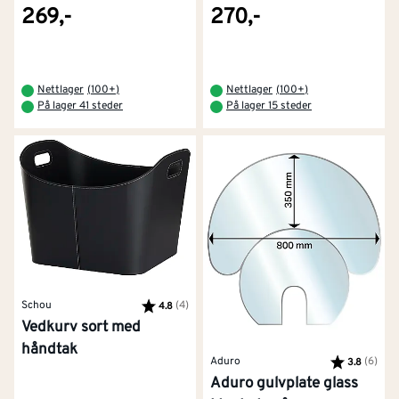
269,-
270,-
Nettlager
(
100+
)
Nettlager
(
100+
)
På lager 41 steder
På lager 15 steder
Schou
Karakter:
(4)
av 5 mulige
4.8
Vedkurv sort med
håndtak
Aduro
Karakter:
(6)
av 5
3.8
Aduro gulvplate glass