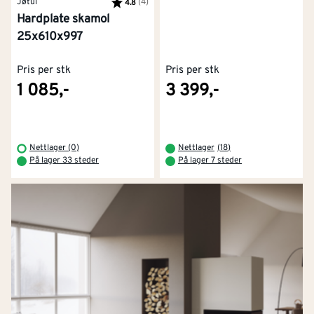
Jøtul
Karakter:
(4)
av 5 mulige
4.8
Hardplate skamol
25x610x997
Pris per stk
Pris per stk
1 085,-
3 399,-
Nettlager (0)
Nettlager
(
18
)
På lager 33 steder
På lager 7 steder