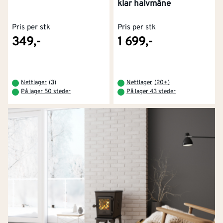
klar halvmåne
Pris per stk
Pris per stk
349,-
1 699,-
Nettlager
(
3
)
Nettlager
(
20+
)
På lager 50 steder
På lager 43 steder