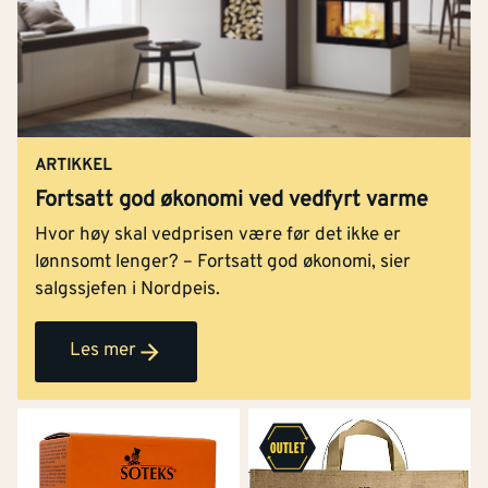
ARTIKKEL
Fortsatt god økonomi ved vedfyrt varme
Hvor høy skal vedprisen være før det ikke er
lønnsomt lenger? – Fortsatt god økonomi, sier
salgssjefen i Nordpeis.
Les mer