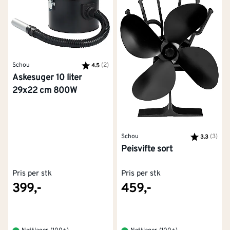
Schou
Karakter:
(2)
av 5 mulige
4.5
Askesuger 10 liter
29x22 cm 800W
Schou
Karakter:
(3)
av 5
3.3
Peisvifte sort
Pris per stk
Pris per stk
399,-
459,-