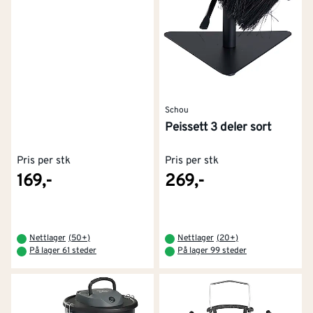
Schou
Peissett 3 deler sort
Pris per stk
Pris per stk
169,-
269,-
Nettlager
(
50+
)
Nettlager
(
20+
)
På lager 61 steder
På lager 99 steder