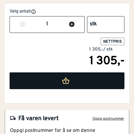
Velg antall
Antall
stk
NETTPRIS
1 305,-
/
stk
1 305,-
NOBB
27005834
Få varen levert
Oppgi postnummer
Artikkelnummer
101103367
Oppgi postnummer for å se om denne
Elegant og praktisk