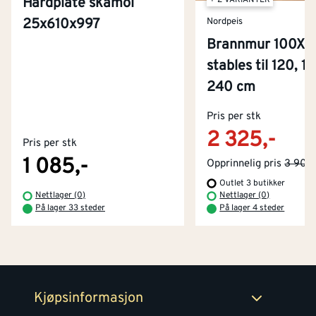
+ 2 VARIANTER
Hardplate skamol
25x610x997
Nordpeis
Brannmur 100X1
stables til 120, 1
240 cm
Kontakt oss
Om Montér
Pris per stk
2 325,-
Pris per stk
Kjøpsbetingelser
Tjenester
Byggevarehus og åpningstider
1 085,-
Opprinnelig pris
3 905,
Outlet 3 butikker
Betaling
Montér Klubb
Nettlager (0)
Nettlager (0)
Prismatch
På lager 33 steder
På lager 4 steder
Netthandel
Medlemsavtaler
100% fornøydgaranti
Retur- og angrerettsskjema
Montér Bedrift
Ledige stillinger
Kjøpsinformasjon
Retur av EE-avfall