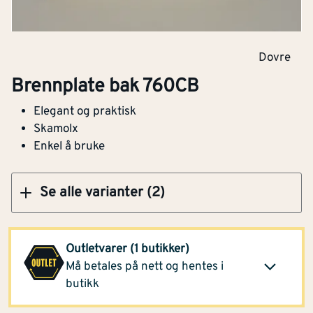
Brennplate bak 40CB/40CBS/600CB
Dovre
Brennplate bak 760CB
Elegant og praktisk
Kjøp
Skamolx
Enkel å bruke
Se alle varianter (2)
Montér Flekkefjord
589,-
(2 stk)
Outletvarer (1 butikker)
Klikk og hent
Opprinnelig pris
Må betales på nett og hentes i
1 305,-
butikk