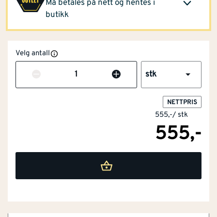
Klikk og hent
Må betales på nett og hentes i
Opprinnelig pris
555,-
butikk
Velg antall
Antall
stk
NETTPRIS
555,-
/
stk
555,-
NOBB
20001032
Artikkelnummer
101107844
Matt sort emalje
Enkel, men effektiv
Jevn lufttilførsel