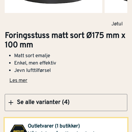
Klikk og hent
Jøtul
Foringsstuss matt sort Ø125-130 mm x 100
Foringsstuss matt sort Ø175 mm x
mm
100 mm
Matt sort emalje
Enkel, men effektiv
Jevn lufttilførsel
Klikk og hent
Les mer
Se alle varianter (4)
Montér Kvinesdal
201,-
Outletvarer (1 butikker)
(1 stk)