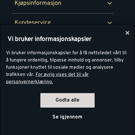
Kjøpsinformasjon
Retur av EE-avfall
Personvern
Kundeservice
Våre kjøkkensentre
Vi bruker informasjonskapsler
Montér
Vi bruker informasjonskapsler for å få nettstedet vårt til
å fungere ordentlig, tilpasse innhold og annonser, tilby
funksjoner knyttet til sosiale medier og analysere
trafikken vår.
For øvrig vises det til vår
personvernerklæring.
Godta alle
Se igjennom
Copyright Montér 2026