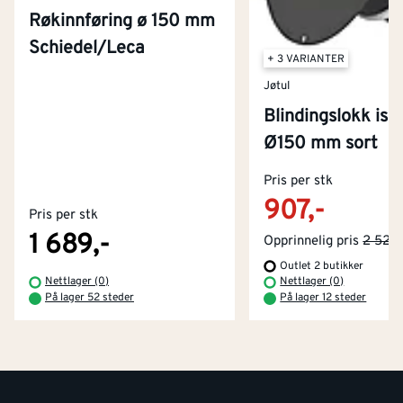
Røkinnføring ø 150 mm
Schiedel/Leca
+ 3 VARIANTER
Jøtul
Blindingslokk iso
Ø150 mm sort
Kontakt oss
Om Montér
Pris per stk
907,-
Pris per stk
Kjøpsbetingelser
Tjenester
Byggevarehus og åpningstider
1 689,-
Opprinnelig pris
2 525,
Outlet 2 butikker
Betaling
Montér Klubb
Nettlager (0)
Nettlager (0)
Prismatch
På lager 52 steder
På lager 12 steder
Netthandel
Medlemsavtaler
100% fornøydgaranti
Retur- og angrerettsskjema
Montér Bedrift
Ledige stillinger