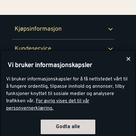
Medlemsavtaler
100% fornøydgaranti
Retur- og angrerettsskjema
Montér Bedrift
Ledige stillinger
Kjøpsinformasjon
Retur av EE-avfall
Personvern
Kundeservice
Våre kjøkkensentre
Vi bruker informasjonskapsler
Montér
Vi bruker informasjonskapsler for å få nettstedet vårt til
å fungere ordentlig, tilpasse innhold og annonser, tilby
funksjoner knyttet til sosiale medier og analysere
trafikken vår.
For øvrig vises det til vår
personvernerklæring.
Godta alle