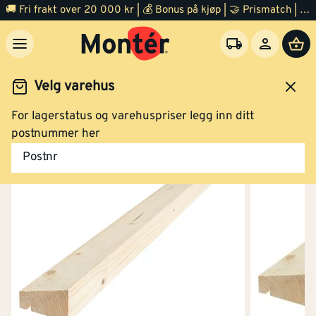
🚚 Fri frakt over 20 000 kr | 💰 Bonus på kjøp | 🤝 Prismatch | ⭐ 100% fornøyd garanti | 🏪 140 byggevarehus
Velg varehus
For lagerstatus og varehuspriser legg inn ditt
Trelast
Vannbrett
Ubehandlet vannbrett
postnummer her
Postnr