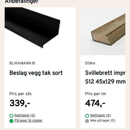
Anbefalinger
BLIKKMANN ®
Stiltre
Beslag vegg tak sort
Svillebrett impre
Kontakt oss
S12 45x129 mm f
Om Montér
Pris per stk
Pris per lm
Kjøpsbetingelser
Tjenester
Byggevarehus og åpningstider
339,-
474,-
Betaling
Montér Klubb
Nettlager (0)
Nettlager (0)
Prismatch
På lager 16 steder
Ikke på lager (0)
Netthandel