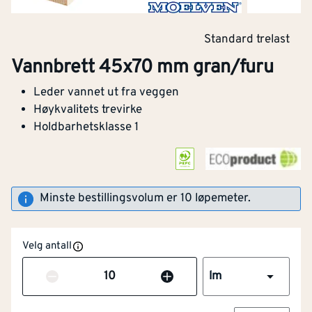
Standard trelast
Vannbrett 45x70 mm gran/furu
PEFC
Leder vannet ut fra veggen
Råvarer og produkter som kommer fra
Høykvalitets trevirke
bærekraftig forvaltet skog.
Holdbarhetsklasse 1
Minste bestillingsvolum er 10 løpemeter.
Bredde
[mm]
70
Velg antall
Tykkelse
[mm]
45
Antall
lm
Med bark
Nei
EPD-Miljødeklarasjon