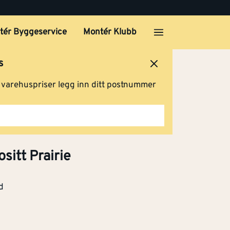
tér Byggeservice
Montér Klubb
s
ersted
Logg inn
Handlevogn
g varehuspriser legg inn ditt postnummer
sitt Prairie
irie
d
Klikk og hent