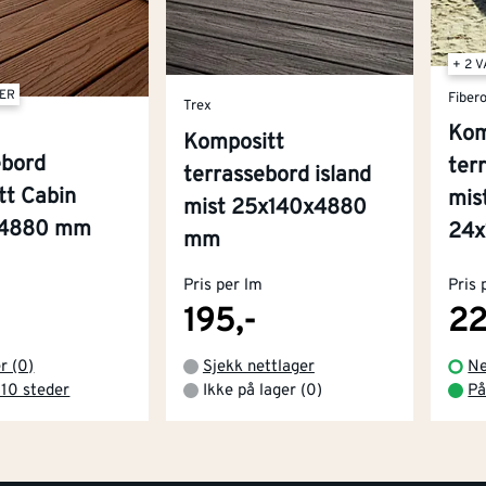
+ 2 
TER
Fiber
Trex
Kom
Kompositt
ebord
ter
terrassebord island
tt Cabin
mis
mist 25x140x4880
x4880 mm
24x
mm
Pris per lm
Pris 
195,-
22
r (0)
Sjekk nettlager
Ne
 10 steder
Ikke på lager (0)
På