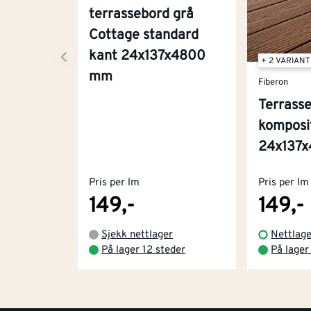
terrassebord grå
Cottage standard
kant 24x137x4800
+ 2 VARIAN
mm
Fiberon
Terrass
komposi
24x137
Pris per lm
Pris per lm
149,-
149,-
Sjekk nettlager
Nettlage
På lager 12 steder
På lager