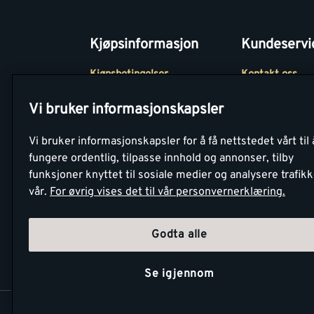
Kjøpsinformasjon
Kundeservi
Kjøpsbetingelser
Kontakt oss
Betaling
Tjenester
Vi bruker informasjonskapsler
Netthandel
Montér Klubb
Vi bruker informasjonskapsler for å få nettstedet vårt til 
Retur- og
Medlemsavtale
fungere ordentlig, tilpasse innhold og annonser, tilby
angrerettsskjema
funksjoner knyttet til sosiale medier og analysere trafik
Montér Bedrift
vår.
For øvrig vises det til vår personvernerklæring.
Retur av EE-avf
Godta alle
Se igjennom
Copyright Montér 2026