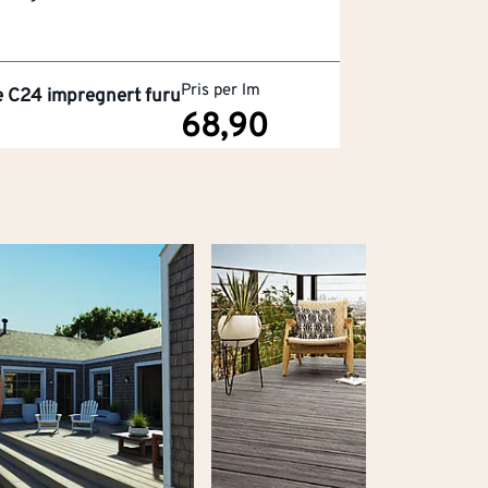
Pris per lm
e C24 impregnert furu
68,90
for å se
Kjøp
r
ring til