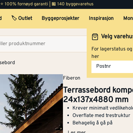
 | ⭐ 100% fornøyd garanti | 🏪 140 byggevarehus
d
🏷️ Outlet
Byggeprosjekter
Inspirasjon
Mon
Velg varehu
Velg lag
For lagerstatus o
her
ssebord
Postnr
Fiberon
Terrassebord kompo
Terrassebord kompositt Pra
24x137x4880 mm
24x137x4880 mm
Krever minimalt vedlikehol
Bredde
[mm]
137
Overflate med trestruktur
Behagelig å gå på
Tykkelse
[mm]
24