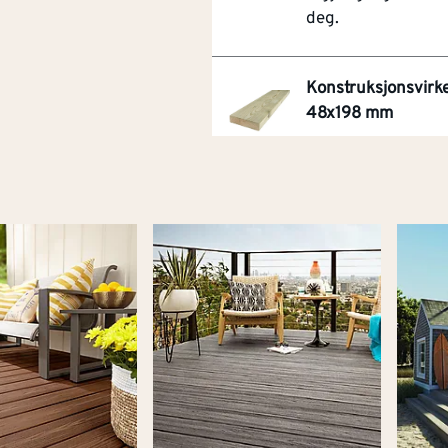
deg.
Konstruksjonsvirk
48x198 mm
Oppgi postnummer 
om denne varen e
tilgjengelig for leve
deg.