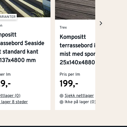
VARIANTER
on
Trex
positt
Kompositt
rassebord Seaside
terrassebord island
t standard kant
mist med spor
137x4800 mm
25x140x4880 mm
per lm
Pris per lm
9,-
199,-
ttlager (0)
Sjekk nettlager
 lager 8 steder
Ikke på lager (0)