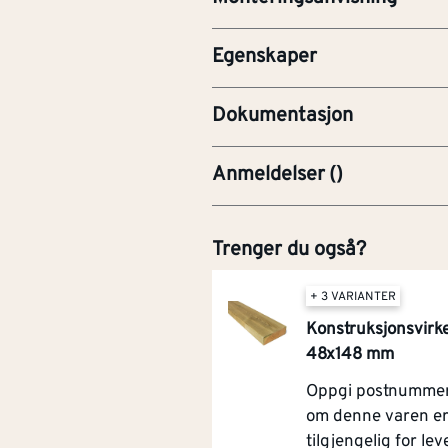
e
FDV-Forvaltning, drift og v
Egenskaper
MAN-Monteringsanvisnin
Dokumentasjon
Anmeldelser
(
)
Trenger du også?
+ 3 VARIANTER
Konstruksjonsvirk
48x148 mm
Oppgi postnummer 
om denne varen e
tilgjengelig for leve