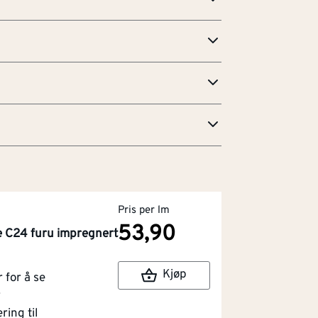
edlikehold
g
Pris per lm
53,90
e C24 furu impregnert
Kjøp
for å se
r
ring til