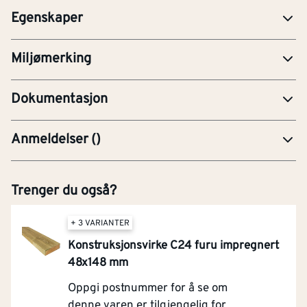
EPD-Miljødeklarasjon
Egenskaper
FDV-Forvaltning, drift og vedlikehold
Miljømerking
PRE-Produktdatablad
Dokumentasjon
Anmeldelser
(
)
Trenger du også?
+ 3 VARIANTER
Konstruksjonsvirke C24 furu impregnert
48x148 mm
Oppgi postnummer for å se om
denne varen er tilgjengelig for