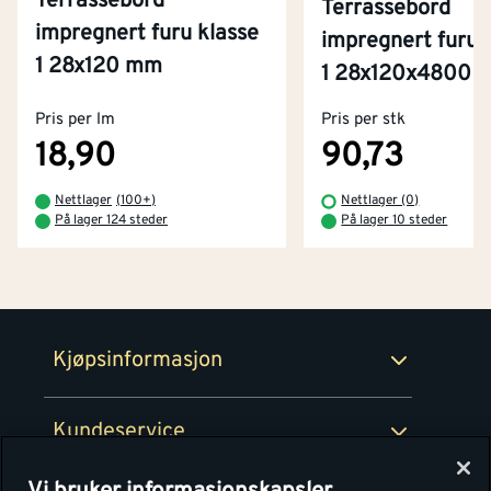
Terrassebord
Terrassebord
impregnert furu klasse
impregnert furu 
1 28x120 mm
Kontakt oss
1 28x120x4800 
Om Montér
Pris per lm
Pris per stk
Kjøpsbetingelser
Tjenester
Byggevarehus og åpningstider
18,90
90,73
Betaling
Montér Klubb
Nettlager
(
100+
)
Nettlager (0)
Prismatch
På lager 124 steder
På lager 10 steder
Netthandel
Medlemsavtaler
100% fornøydgaranti
Retur- og angrerettsskjema
Montér Bedrift
Ledige stillinger
Kjøpsinformasjon
Retur av EE-avfall
Personvern
Kundeservice
Våre kjøkkensentre