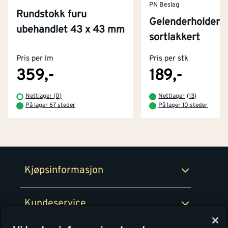
PN Beslag
Rundstokk furu
Gelenderholder s
ubehandlet 43 x 43 mm
Kontakt oss
sortlakkert
Om Montér
Pris per lm
Pris per stk
Kjøpsbetingelser
Tjenester
Byggevarehus og åpningstider
359,-
189,-
Betaling
Montér Klubb
Nettlager (0)
Nettlager
(
13
)
Prismatch
På lager 67 steder
På lager 10 steder
Netthandel
Medlemsavtaler
100% fornøydgaranti
Retur- og angrerettsskjema
Montér Bedrift
Ledige stillinger
Kjøpsinformasjon
Retur av EE-avfall
Personvern
Kundeservice
Våre kjøkkensentre