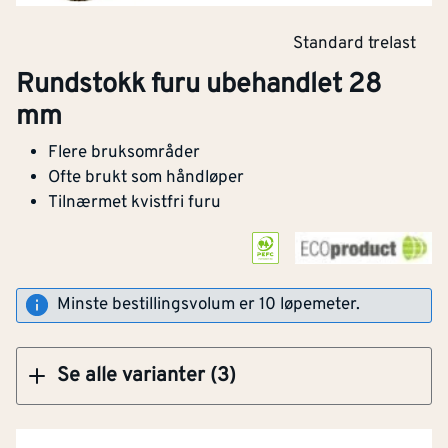
Standard trelast
Rundstokk furu ubehandlet 28
Klikk og hent
mm
Flere bruksområder
Rundstokk furu ubehandlet 34 mm
Ofte brukt som håndløper
Tilnærmet kvistfri furu
PEFC
Råvarer og produkter som kommer fra
Klikk og hent
bærekraftig forvaltet skog.
Minste bestillingsvolum er 10 løpemeter.
Se alle varianter (3)
Bredde
[mm]
28