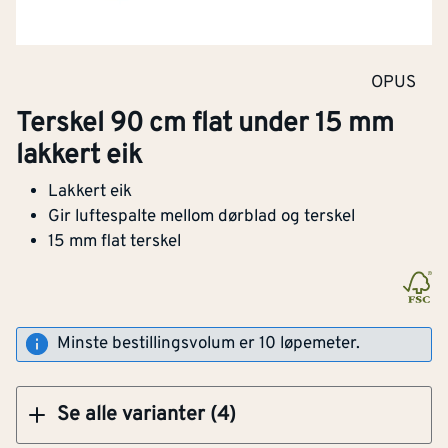
Terskel 70 cm flat under 15 mm lakkert eik
OPUS
Terskel 90 cm flat under 15 mm
Klikk og hent
lakkert eik
Lakkert eik
Terskel 100 cm flat under 15 mm lakkert eik
Gir luftespalte mellom dørblad og terskel
15 mm flat terskel
Klikk og hent
Minste bestillingsvolum er 10 løpemeter.
Se alle varianter (4)