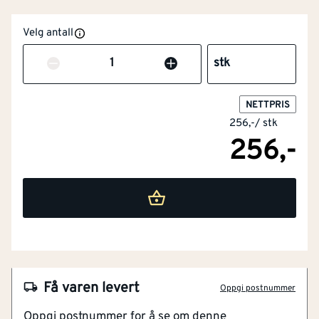
Velg antall
Antall
stk
NETTPRIS
256,-
/
stk
256,-
Få varen levert
Oppgi postnummer
NOBB
55164143
Oppgi postnummer for å se om denne