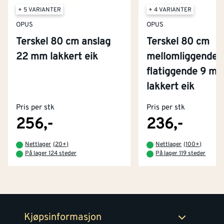
+ 5 VARIANTER
+ 4 VARIANTER
OPUS
OPUS
Terskel 80 cm anslag
Terskel 80 cm
22 mm lakkert eik
mellomliggende
flatiggende 9 m
Kontakt oss
lakkert eik
Om Montér
Pris per stk
Pris per stk
Kjøpsbetingelser
Tjenester
Byggevarehus og åpningstider
256,-
236,-
Betaling
Montér Klubb
Nettlager
(
20+
)
Nettlager
(
100+
)
Prismatch
På lager 124 steder
På lager 119 steder
Netthandel
Medlemsavtaler
100% fornøydgaranti
Retur- og angrerettsskjema
Montér Bedrift
Ledige stillinger
Kjøpsinformasjon