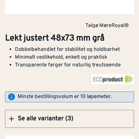
Talgø MøreRoyal®
Klikk og hent
Lekt justert 48x73 mm grå
Bredde
[mm]
73
Dobbelbehandlet for stabilitet og holdbarhet
Lekt justert 48x73 mm grå
Tykkelse
[mm]
48
Minimalt vedlikehold, enkelt og praktisk
Transparente farger for naturlig treutseende
CE-merket
Nei
Med bark
Nei
Klikk og hent
Minste bestillingsvolum er 10 løpemeter.
Antall bearbeidede
4
[stk]
sider
Se alle varianter (3)
Brannbeskyttelsesbehand
Nei
let