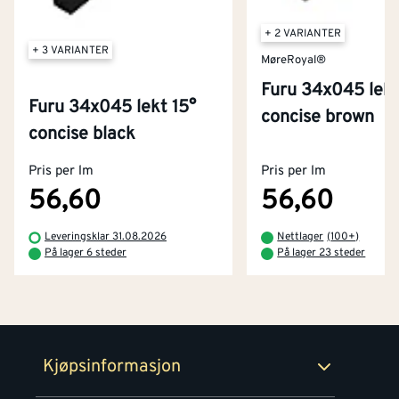
+ 2 VARIANTER
+ 3 VARIANTER
MøreRoyal®
Furu 34x045 lek
Furu 34x045 lekt 15°
concise brown
Kontakt oss
concise black
Om Montér
Pris per lm
Pris per lm
Kjøpsbetingelser
Tjenester
Byggevarehus og åpningstider
56,60
56,60
Betaling
Montér Klubb
Leveringsklar 31.08.2026
Nettlager
(
100+
)
Prismatch
På lager 6 steder
På lager 23 steder
Netthandel
Medlemsavtaler
100% fornøydgaranti
Retur- og angrerettsskjema
Montér Bedrift
Ledige stillinger
Kjøpsinformasjon
Retur av EE-avfall
Personvern