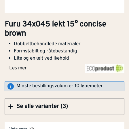
Furu 34x045 lekt 15° concise
Klikk og hent
Bredde
[mm]
45
brown
Dobbeltbehandlede materialer
Furu 34x045 lekt 15° concise brown
Tykkelse
[mm]
34
Formstabilt og råtebestandig
Lite og enkelt vedlikehold
CE-merket
Nei
Les mer
Med bark
Nei
Klikk og hent
Minste bestillingsvolum er 10 løpemeter.
Antall bearbeidede
4
[stk]
sider
Se alle varianter (3)
Brannbeskyttelsesbehand
Nei
let