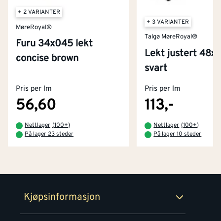
+ 2 VARIANTER
+ 3 VARIANTER
MøreRoyal®
Talgø MøreRoyal®
Furu 34x045 lekt
Lekt justert 48
concise brown
Kontakt oss
svart
Om Montér
Pris per lm
Pris per lm
Kjøpsbetingelser
Tjenester
Byggevarehus og åpningstider
56,60
113,-
Betaling
Montér Klubb
Nettlager
(
100+
)
Nettlager
(
100+
)
Prismatch
På lager 23 steder
På lager 10 steder
Netthandel
Medlemsavtaler
100% fornøydgaranti
Retur- og angrerettsskjema
Montér Bedrift
Ledige stillinger
Kjøpsinformasjon
Retur av EE-avfall
Personvern