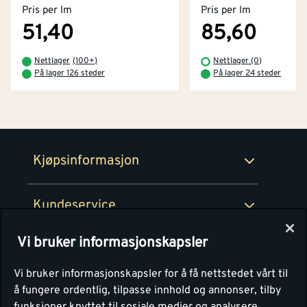
Pris per lm
Pris per lm
Kjøpsbetingelser
Tjenester
Byggevarehus og åpningstider
51,40
85,60
Betaling
Montér Klubb
Nettlager
(
100+
)
Nettlager (0)
Prismatch
På lager 126 steder
På lager 24 steder
Netthandel
Medlemsavtaler
100% fornøydgaranti
Retur- og angrerettsskjema
Montér Bedrift
Ledige stillinger
Kjøpsinformasjon
Retur av EE-avfall
Personvern
Kundeservice
Våre kjøkkensentre
Vi bruker informasjonskapsler
Montér
Vi bruker informasjonskapsler for å få nettstedet vårt til
å fungere ordentlig, tilpasse innhold og annonser, tilby
funksjoner knyttet til sosiale medier og analysere