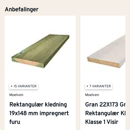
Kjøp
Anbefalinger
+ 15 VARIANTER
+ 7 VARIANTER
Moelven
Moelven
Rektangulær kledning
Gran 22X173 Gru
19x148 mm impregnert
Rektangulær Kle
Kontakt oss
furu
Klasse 1 Visir
Om Montér