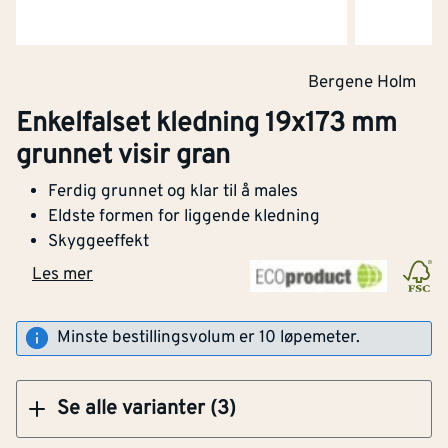
Bergene Holm
Klikk og hent
Enkelfalset kledning 19x173 mm
grunnet visir gran
E-falspanel 19x148 mm egghvit Drygolin
Ferdig grunnet og klar til å males
mellomstrøk visir gran
Eldste formen for liggende kledning
Skyggeeffekt
Les mer
Kjøp
Minste bestillingsvolum er 10 løpemeter.
Bredde
[mm]
173
Tykkelse
[mm]
19
Se alle varianter (3)
CE-merket
Ja