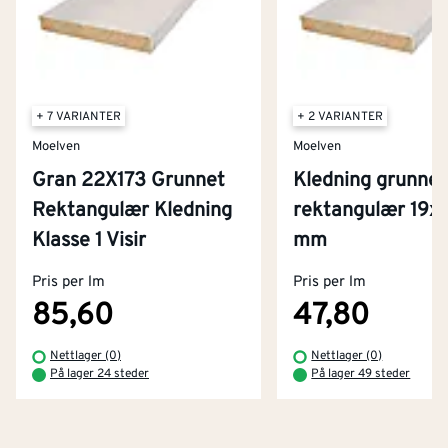
+ 7 VARIANTER
+ 2 VARIANTER
Moelven
Moelven
Gran 22X173 Grunnet
Kledning grunnet
Rektangulær Kledning
rektangulær 19x
Kontakt oss
Klasse 1 Visir
mm
Om Montér
Pris per lm
Pris per lm
Kjøpsbetingelser
Tjenester
Byggevarehus og åpningstider
85,60
47,80
Betaling
Montér Klubb
Nettlager (0)
Nettlager (0)
Prismatch
På lager 24 steder
På lager 49 steder
Netthandel
Medlemsavtaler
100% fornøydgaranti