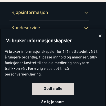
Retur- og angrerettsskjema
Montér Bedrift
Ledige stillinger
Kjøpsinformasjon
Retur av EE-avfall
Personvern
Kundeservice
Våre kjøkkensentre
Vi bruker informasjonskapsler
Montér
Vi bruker informasjonskapsler for å få nettstedet vårt til
å fungere ordentlig, tilpasse innhold og annonser, tilby
funksjoner knyttet til sosiale medier og analysere
trafikken vår.
For øvrig vises det til vår
personvernerklæring.
Godta alle
Se igjennom