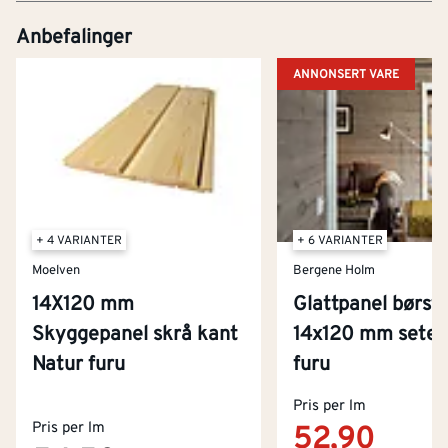
Anbefalinger
ANNONSERT VARE
+ 4 VARIANTER
+ 6 VARIANTER
Moelven
Bergene Holm
14X120 mm
Glattpanel børst
Skyggepanel skrå kant
14x120 mm seter
Natur furu
furu
Kontakt oss
Om Montér
Pris per lm
Pris per lm
Kjøpsbetingelser
52,90
Tjenester