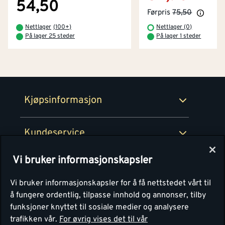
Byggevarehus og åpningstider
54,50
Førpris
75,50
Betaling
Montér Klubb
Nettlager
(
100+
)
Nettlager (0)
Prismatch
På lager 25 steder
På lager 1 steder
Netthandel
Medlemsavtaler
100% fornøydgaranti
Retur- og angrerettsskjema
Montér Bedrift
Ledige stillinger
Kjøpsinformasjon
Retur av EE-avfall
Personvern
Kundeservice
Våre kjøkkensentre
Vi bruker informasjonskapsler
Montér
Vi bruker informasjonskapsler for å få nettstedet vårt til
å fungere ordentlig, tilpasse innhold og annonser, tilby
funksjoner knyttet til sosiale medier og analysere
trafikken vår.
For øvrig vises det til vår