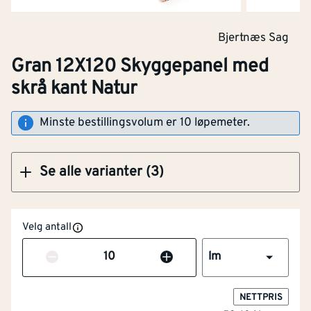
Gran 12X120 Skyggepanel med skrå kant
Natur
Bjertnæs Sag
Gran 12X120 Skyggepanel med
BRO-Brosjyre
skrå kant Natur
BRO-Brosjyre
Klikk og hent
BRO-Brosjyre
Minste bestillingsvolum er 10 løpemeter.
ECOP-ECOproduct rapport
Se alle varianter (3)
EPD-Miljødeklarasjon
EPD-Miljødeklarasjon
Velg antall
FDV-Forvaltning, drift og vedlikehold
Antall
lm
FDV-Forvaltning, drift og vedlikehold
FDV-Forvaltning, drift og vedlikehold
NETTPRIS