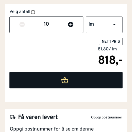
Velg antall
Antall
lm
NETTPRIS
81,80
/
lm
818,-
Bredde
[mm]
145
Tykkelse
[mm]
13
NOBB
52076254
Få varen levert
Oppgi postnummer
Artikkelnummer
101205354
Klimaeffe
-1.306305
[kg CO₂-eq/m²]
kt
Oppgi postnummer for å se om denne
Faspanel med klassisk profil