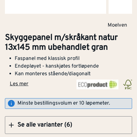
Moelven
Klikk og hent
Skyggepanel m/skråkant natur
13x145 mm ubehandlet gran
Skyggepanel m/skråkant natur 13x145 mm
Faspanel med klassisk profil
ubehandlet gran
Endepløyet - kanskjøtes fortløpende
Kan monteres stående/diagonalt
Les mer
Kjøp
Minste bestillingsvolum er 10 løpemeter.
Se alle varianter (6)