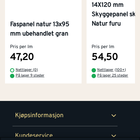
14X120 mm
Skyggepanel skr
Natur furu
Faspanel natur 13x95
Kontakt oss
mm ubehandlet gran
Om Montér
Pris per lm
Pris per lm
Kjøpsbetingelser
Tjenester
Byggevarehus og åpningstider
47,20
54,50
Betaling
Montér Klubb
Nettlager (0)
Nettlager
(
100+
)
Prismatch
På lager 9 steder
På lager 25 steder
Netthandel
Medlemsavtaler
100% fornøydgaranti
Retur- og angrerettsskjema
Montér Bedrift
Ledige stillinger
Kjøpsinformasjon
Retur av EE-avfall
Personvern
Kundeservice