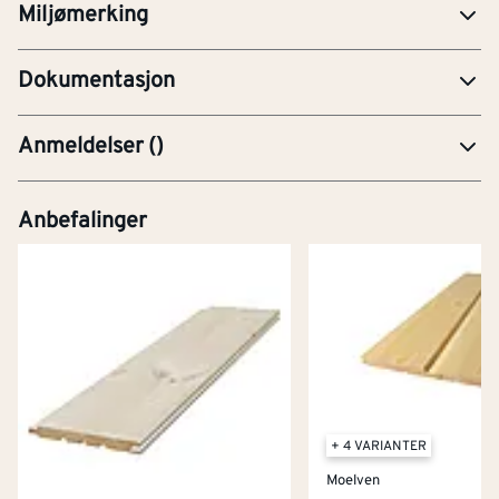
Miljømerking
YTE-Ytelseserklæring (CE-merking)
Dokumentasjon
Anmeldelser
(
)
Anbefalinger
+ 4 VARIANTER
Moelven