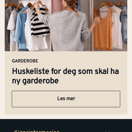
Kontakt oss
Om Montér
GARDEROBE
Kjøpsbetingelser
Huskeliste for deg som skal ha
Tjenester
Byggevarehus og åpningstider
ny garderobe
Betaling
Montér Klubb
Prismatch
Les mer
Netthandel
Medlemsavtaler
100% fornøydgaranti
Retur- og angrerettsskjema
Montér Bedrift
Ledige stillinger