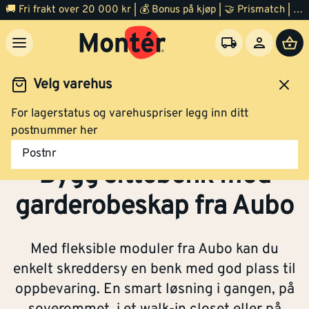
🚚 Fri frakt over 20 000 kr | 💰 Bonus på kjøp | 🤝 Prismatch | ⭐ 100% fornøyd garanti | 🏪 140 byggevarehus
Velg varehus
For lagerstatus og varehuspriser legg inn ditt
rderobe
Bygg sittebenk med garderobeskap fra Aubo
postnummer her
Postnr
Bygg sittebenk med
garderobeskap fra Aubo
Med fleksible moduler fra Aubo kan du
enkelt skreddersy en benk med god plass til
oppbevaring. En smart løsning i gangen, på