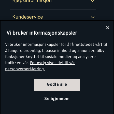
Kjøpsinformasjon
Retur av EE-avfall
Personvern
Kundeservice
Våre kjøkkensentre
Vi bruker informasjonskapsler
Montér
Vi bruker informasjonskapsler for å få nettstedet vårt til
å fungere ordentlig, tilpasse innhold og annonser, tilby
funksjoner knyttet til sosiale medier og analysere
trafikken vår.
For øvrig vises det til vår
personvernerklæring.
4.1
Basert på 1250 stemmer
Godta alle
Se igjennom
Copyright Montér 2026