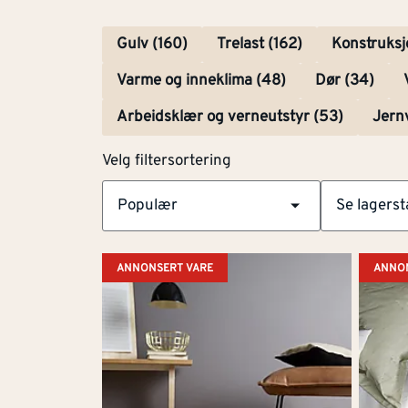
Gulv (160)
Trelast (162)
Konstruksj
Varme og inneklima (48)
Dør (34)
Arbeidsklær og verneutstyr (53)
Jern
Velg filtersortering
Populær
Se lagerst
Velg
ANNONSERT VARE
ANNON
filtersortering