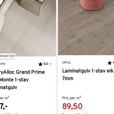
VARIANTER
OPUS
lloc
5.0
(1)
Kara
av 5
Karakter:
av 5 mulige
Laminatgulv 1-stav eik
ryAlloc Grand Prime
7mm
Monte 1-stav
inatgulv
per m²
Pris per m²
7,-
89,50