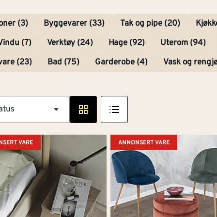
oner (3)
Byggevarer (33)
Tak og pipe (20)
Kjøkk
Vindu (7)
Verktøy (24)
Hage (92)
Uterom (94)
vare (23)
Bad (75)
Garderobe (4)
Vask og rengjø
atus
SERT VARE
ANNONSERT VARE