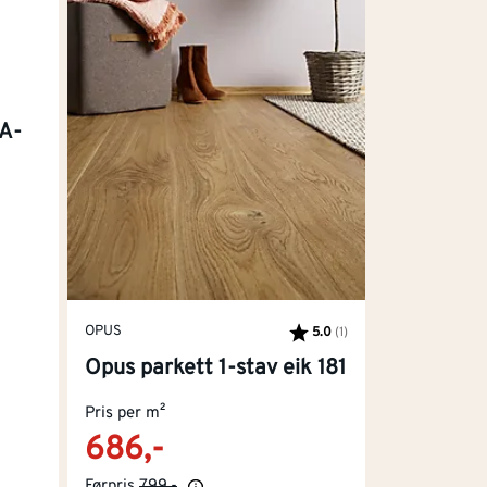
A-
OPUS
5.0
(1)
Karakter:
av 5 mulige
Opus parkett 1-stav eik 181
Pris per m²
686,-
Førpris
799,-