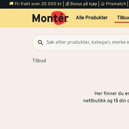
🚚 Fri frakt over 20 000 kr | 💰 Bonus på kjøp | 🤝 Prismatch
Alle Produkter
Tilbu
Tilbud
Her finner du en
nettbutikk og få din o