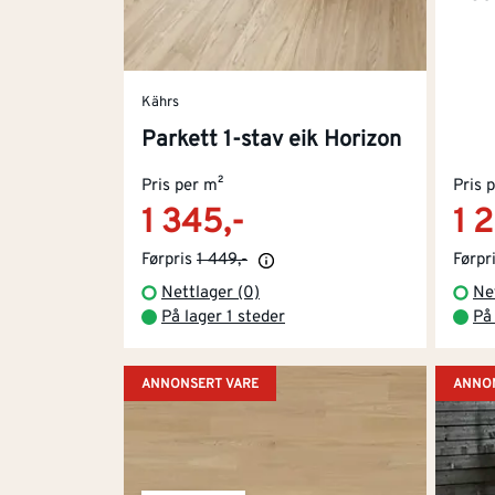
Kährs
Parkett 1-stav eik Horizon
Pris per m²
Pris 
1 345,-
1 
Førpris
1 449,-
Førpr
Nettlager (0)
Ne
På lager 1 steder
På 
ANNONSERT VARE
ANNON