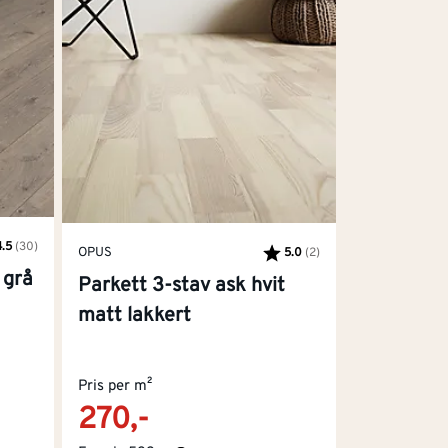
4.5
(30)
OPUS
kter:
 mulige
5.0
(2)
Karakter:
av 5 mulige
 grå
Parkett 3-stav ask hvit
matt lakkert
Pris per m²
270,-