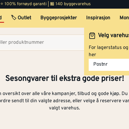
 | ⭐ 100% fornøyd garanti | 🏪 140 byggevarehus
d
🏷️ Outlet
Byggeprosjekter
Inspirasjon
Mon
Velg varehu
Velg lag
For lagerstatus o
her
Postnr
Sesongvarer til ekstra gode priser!
 oversikt over alle våre kampanjer, tilbud og gode kjøp. Du
rdre sendt til din valgte adresse, eller velge å reservere va
valgt varehus.