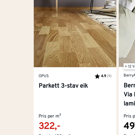
+ 12 
BerryA
OPUS
4.9
(9)
Karakter:
av 5 mulige
Ber
Parkett 3-stav eik
Via 
lam
Pris per m²
Pris 
322,-
49