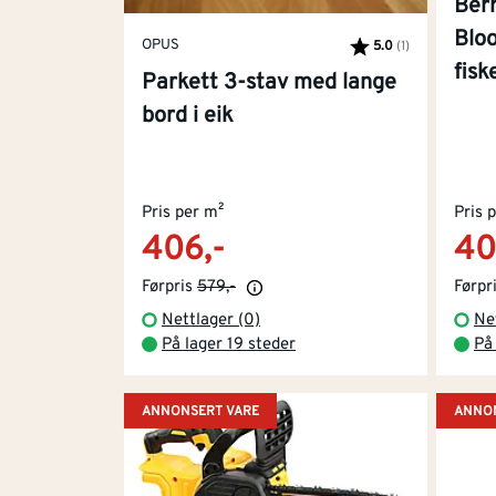
Ber
Blo
OPUS
5.0
(1)
Karakter:
av 5 mulige
fisk
Parkett 3-stav med lange
bord i eik
Pris per m²
Pris 
406,-
40
Førpris
579,-
Førpr
Nettlager (0)
Ne
På lager 19 steder
På 
ANNONSERT VARE
ANNON