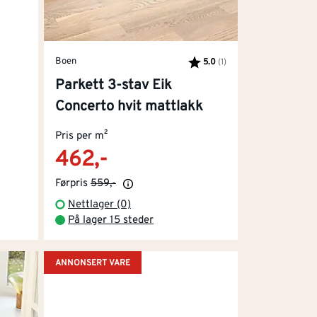
Boen
5.0
(1)
Karakter:
av 5 mulige
Parkett 3-stav Eik
Concerto hvit mattlakk
Pris per m²
462,-
Førpris
559,-
Nettlager (0)
På lager 15 steder
ANNONSERT VARE