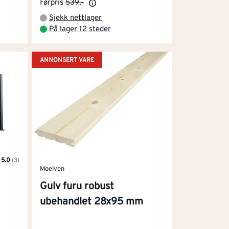
Førpris
539,-
Sjekk nettlager
På lager 12 steder
ANNONSERT VARE
5.0
(3)
akter:
5 mulige
Moelven
Gulv furu robust
ubehandlet 28x95 mm