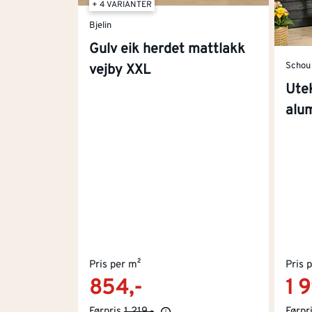
+ 4 VARIANTER
Bjelin
Gulv eik herdet mattlakk
Schou
vejby XXL
Ute
alu
Pris per m²
Pris 
854,-
1 
Førpris
1 219,-
Førpr