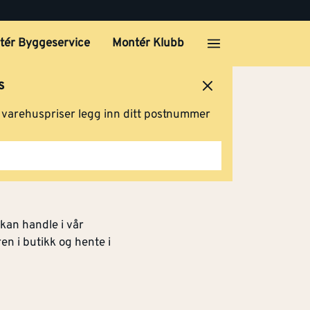
tér Byggeservice
Montér Klubb
s
ersted
Logg inn
Handlevogn
g varehuspriser legg inn ditt postnummer
 kan handle i vår
ren i butikk og hente i