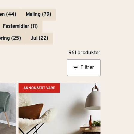
en (44)
Maling (79)
Festemidler (11)
ring (25)
Jul (22)
961 produkter
Filtrer
ANNONSERT VARE