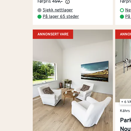
Førpris
459,-
Førpr
Sjekk nettlager
Ne
På lager 65 steder
På
ANNONSERT VARE
ANNON
+ 6 V
Kährs
Park
Nou