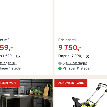
per m²
Pris per stk
259,-
9 750,-
is
1 599,-
Førpris
17 990,-
ttlager (0)
Sjekk nettlager
lager 1 steder
På lager 11 steder
SERT VARE
ANNONSERT VARE