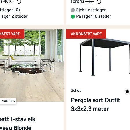
is
489,-
Førpris
119,-
ttlager (0)
Sjekk nettlager
 lager 2 steder
På lager 18 steder
SERT VARE
ANNONSERT VARE
Schou
Kar
av 
Pergola sort Outfit
ARIANTER
3x3x2,3 meter
ett 1-stav eik
veau Blonde