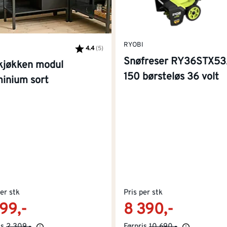
RYOBI
4.4
(5)
Karakter:
av 5 mulige
Snøfreser RY36STX53
kjøkken modul
150 børsteløs 36 volt
minium sort
per stk
Pris per stk
999,-
8 390,-
is
2 309,-
Førpris
10 690,-