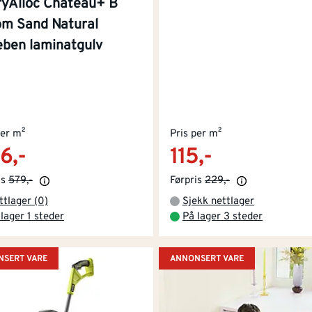
ryAlloc Chateau+ B
om Sand Natural
eben laminatgulv
per m²
Pris per m²
6,-
115,-
is
579,-
Førpris
229,-
ttlager (0)
Sjekk nettlager
lager 1 steder
På lager 3 steder
SERT VARE
ANNONSERT VARE